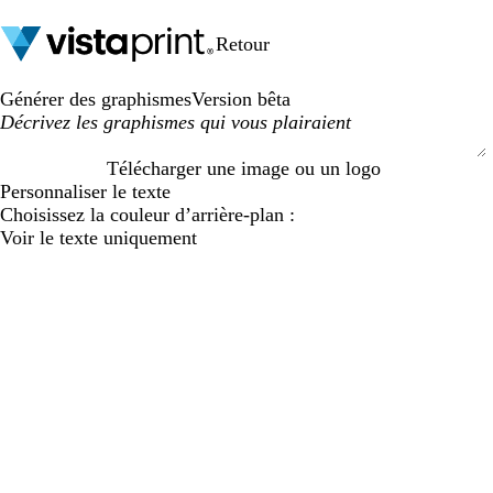
Retour
Générer des graphismes
Version bêta
Télécharger une image ou un logo
S
Personnaliser le texte
u
Choisissez la couleur d’arrière-plan :
b
Voir le texte uniquement
m
i
t
t
i
n
g