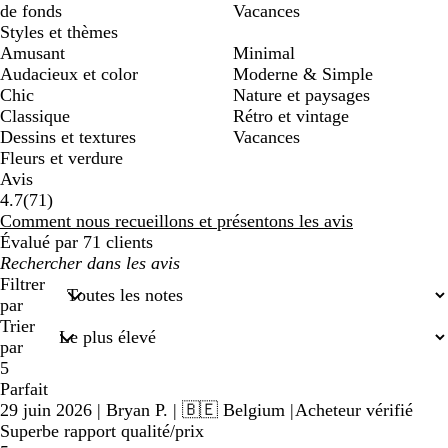
de fonds
Vacances
Styles et thèmes
Amusant
Minimal
Audacieux et color
Moderne & Simple
Chic
Nature et paysages
Classique
Rétro et vintage
Dessins et textures
Vacances
Fleurs et verdure
Avis
71
4.7
(
71
)
avis
Comment nous recueillons et présentons les avis
Évalué par 71 clients
Mes
recherches
Filtrer
par
Trier
par
5
Parfait
29 juin 2026
|
Bryan P.
| 🇧🇪 Belgium
|
Acheteur vérifié
Superbe rapport qualité/prix