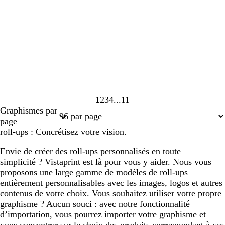
1
2
3
4
11
Page
Page
Page
Page
Page
Graphismes par
1
2
3
4
11
page
roll-ups : Concrétisez votre vision.
Envie de créer des roll-ups personnalisés en toute
simplicité ? Vistaprint est là pour vous y aider. Nous vous
proposons une large gamme de modèles de roll-ups
entièrement personnalisables avec les images, logos et autres
contenus de votre choix. Vous souhaitez utiliser votre propre
graphisme ? Aucun souci : avec notre fonctionnalité
d’importation, vous pourrez importer votre graphisme et