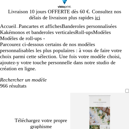
Diapositive
Livraison 10 jours OFFERTE dès 60 €. Consultez nos
1
délais de livraison plus rapides
ici
sur
Accueil
Pancartes et affiches
Banderoles personnalisées
1
...
Kakémonos et banderoles verticales
Roll-ups
Modèles
Modèles de roll-ups -
Parcourez ci-dessous certains de nos modèles
personnalisables les plus populaires : à vous de faire votre
choix parmi cette sélection. Une fois votre modèle choisi,
ajoutez-y votre touche personnelle dans notre studio de
création en ligne.
Rechercher un modèle
966 résultats
Filtres
Téléchargez votre propre
graphisme