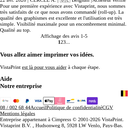
22 avr. 2026
|
CERCLE A.
| 🇧🇪 Belgium
|
Acheteur vérifié
Pour une première expérience avec Vistaprint, nous sommes
très satisfaits de ce que nous avons commandé (roll-up). La
qualité des graphismes est excellente et l'utilisation est très
simple. Visibilité maximale pour un encombrement minimal.
Qualité au top.
Affichage des avis
1-5
1
2
3
Accéder
Accéder
Accéder
à
à
à
Vous allez aimer imprimer vos idées.
la
la
la
page
page
page
VistaPrint
est là pour vous aider
à chaque étape.
Aide
Notre entreprise
08 / 002 68 44
Accueil
Politique de confidentialité
CGV
Mentions légales
Entreprise appartenant à Cimpress
© 2001-2026 VistaPrint.
Vistaprint B.V. , Hudsonweg 8, 5928 LW Venlo, Pays-Bas.