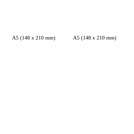
a
s
a
t
A5 (148 x 210 mm)
A5 (148 x 210 mm)
a
c
u
Chargement
Chargement
u
i
r
m
e
q
o
r
u
n
o
i
s
e