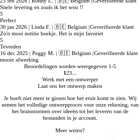
23 feb 2026
|
Ronny L.
| 🇧🇪 Belgium
|
Geverifieerde klant
Snele levering en zoals ik het wou !!
5
Perfect
30 jan 2026
|
Linda F.
| 🇧🇪 Belgium
|
Geverifieerde klant
Zo'n mooi notitie boekje. Het is mijn favoriet
5
Tevreden
16 dec 2025
|
Peggy M.
| 🇧🇪 Belgium
|
Geverifieerde klant
mooie afwerking
Beoordelingen worden weergegeven
1-5
1
2
3
Naar
Naar
Naar
Werk met een ontwerper
pagina
pagina
pagina
Laat ons het ontwerp maken
Je hoeft niet meer te gissen hoe het eruit komt te zien. Wij
nemen het volledige ontwerpproces voor onze rekening, van
het brainstormen over ideeën tot het leveren van de
bestanden in je account.
Meer weten?