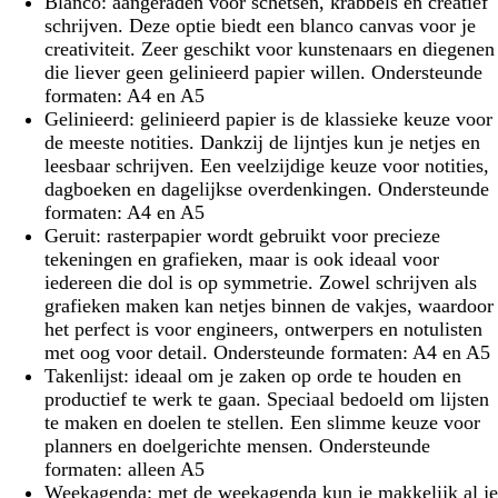
Blanco:
aangeraden voor schetsen, krabbels en creatief
schrijven. Deze optie biedt een blanco canvas voor je
creativiteit. Zeer geschikt voor kunstenaars en diegenen
die liever geen gelinieerd papier willen. Ondersteunde
formaten: A4 en A5
Gelinieerd:
gelinieerd papier is de klassieke keuze voor
de meeste notities. Dankzij de lijntjes kun je netjes en
leesbaar schrijven. Een veelzijdige keuze voor notities,
dagboeken en dagelijkse overdenkingen. Ondersteunde
formaten: A4 en A5
Geruit:
rasterpapier wordt gebruikt voor precieze
tekeningen en grafieken, maar is ook ideaal voor
iedereen die dol is op symmetrie. Zowel schrijven als
grafieken maken kan netjes binnen de vakjes, waardoor
het perfect is voor engineers, ontwerpers en notulisten
met oog voor detail. Ondersteunde formaten: A4 en A5
Takenlijst:
ideaal om je zaken op orde te houden en
productief te werk te gaan. Speciaal bedoeld om lijsten
te maken en doelen te stellen. Een slimme keuze voor
planners en doelgerichte mensen. Ondersteunde
formaten: alleen A5
Weekagenda:
met de weekagenda kun je makkelijk al je