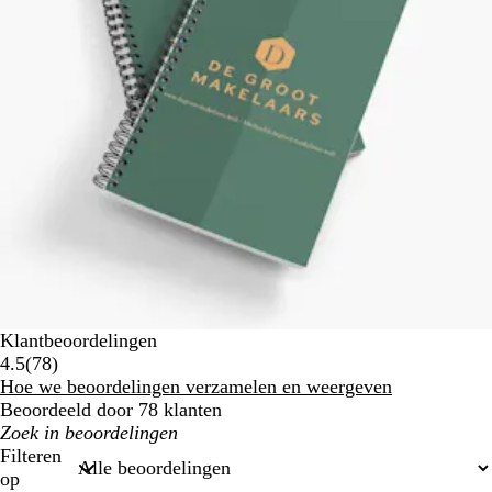
Klantbeoordelingen
78
4.5
(
78
)
beoordelingen
Hoe we beoordelingen verzamelen en weergeven
Beoordeeld door 78 klanten
Mijn
zoekopdrachten
Filteren
op