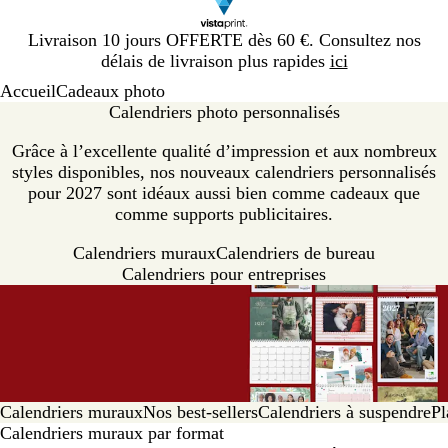
Diapositive
Livraison 10 jours OFFERTE dès 60 €. Consultez nos
1
délais de livraison plus rapides
ici
sur
Accueil
Cadeaux photo
1
Calendriers photo personnalisés
Grâce à l’excellente qualité d’impression et aux nombreux
styles disponibles, nos nouveaux calendriers personnalisés
pour 2027 sont idéaux aussi bien comme cadeaux que
comme supports publicitaires.
Calendriers muraux
Calendriers de bureau
Calendriers pour entreprises
Calendriers muraux
Nos best-sellers
Calendriers à suspendre
Pl
Calendriers muraux par format