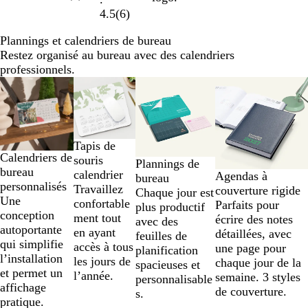
4.5
(
6
)
Plannings et calendriers de bureau
Restez organisé au bureau avec des calendriers
professionnels.
Diapositives
1
à
2
sur
Tapis de
4
Calendriers de
souris
Plannings de
bureau
calendrier
Agendas à
bureau
personnalisés
Travaillez
couverture rigide
Chaque jour est
Une
confortable
Parfaits pour
plus productif
conception
ment tout
écrire des notes
avec des
autoportante
en ayant
détaillées, avec
feuilles de
qui simplifie
accès à tous
une page pour
planification
l’installation
les jours de
chaque jour de la
spacieuses et
et permet un
l’année.
semaine. 3 styles
personnalisable
affichage
de couverture.
s.
pratique.