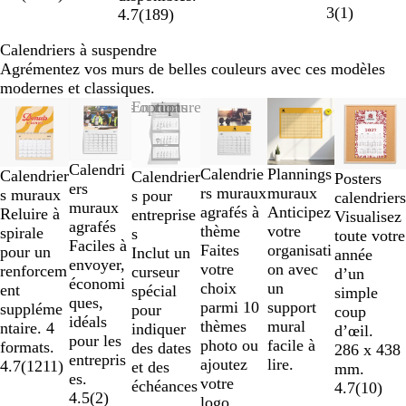
3
(
1
)
4.7
(
189
)
Calendriers à suspendre
Agrémentez vos murs de belles couleurs avec ces modèles
modernes et classiques.
Diapositives
Nouvelles options
En rupture de stock
1
à
2
Calendri
Plannings
Calendrie
Calendrier
Calendrier
Posters
sur
ers
muraux
rs muraux
s muraux
s pour
calendriers
6
muraux
Anticipez
agrafés à
Reluire à
entreprise
Visualisez
agrafés
votre
thème
spirale
s
toute votre
Faciles à
organisati
Faites
pour un
Inclut un
année
envoyer,
on avec
votre
renforcem
curseur
d’un
économi
un
choix
ent
spécial
simple
ques,
support
parmi 10
suppléme
pour
coup
idéals
mural
thèmes
ntaire. 4
indiquer
d’œil.
pour les
facile à
photo ou
formats.
des dates
286 x 438
entrepris
lire.
ajoutez
4.7
(
1211
)
et des
mm.
es.
votre
échéances
4.7
(
10
)
4.5
(
2
)
logo.
.