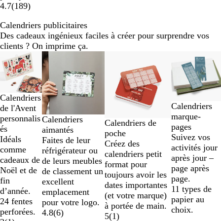
4.7
(
189
)
Calendriers publicitaires
Des cadeaux ingénieux faciles à créer pour surprendre vos
clients ? On imprime ça.
Diapositives
1
à
2
sur
Calendriers
Calendriers
4
de l'Avent
marque-
personnalis
Calendriers
Calendriers de
pages
és
aimantés
poche
Suivez vos
Idéals
Faites de leur
Créez des
activités jour
comme
réfrigérateur ou
calendriers petit
après jour –
cadeaux de
de leurs meubles
format pour
page après
Noël et de
de classement un
toujours avoir les
page.
fin
excellent
dates importantes
11 types de
d’année.
emplacement
(et votre marque)
papier au
24 fentes
pour votre logo.
à portée de main.
choix.
perforées.
4.8
(
6
)
5
(
1
)