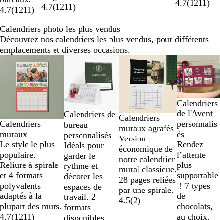
4.7
(
1211
)
4.7
(
1211
)
4.7
(
1211
)
Calendriers photo les plus vendus
Découvrez nos calendriers les plus vendus, pour différents
emplacements et diverses occasions.
Diapositives
Nouvelles options
1
à
2
sur
Calendriers
4
de l'Avent
Calendriers de
Calendriers
personnalis
Calendriers
bureau
muraux agrafés
és
muraux
personnalisés
Version
Rendez
Le style le plus
Idéals pour
économique de
l’attente
populaire.
garder le
notre calendrier
plus
Reliure à spirale
rythme et
mural classique.
supportable
et 4 formats
décorer les
28 pages reliées
! 7 types
polyvalents
espaces de
par une spirale.
de
adaptés à la
travail. 2
4.5
(
2
)
chocolats,
plupart des murs.
formats
au choix.
4.7
(
1211
)
disponibles.