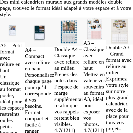
Des mini calendriers muraux aux grands modèles double
page, trouvez le format idéal adapté à votre espace et à votre
style.
Diapositives
1
à
2
A3 –
sur
A5 – Petit
Double A3
Classique
Double A4 –
A4 –
5
format
– Grand
avec
Classique
Compact
avec
format avec
reliure en
avec reliure
avec reliure
reliure en
reliure au
haut
au milieu
en haut
haut
milieu
Mettez en
Prenez des
Personnalisez
Un
Exprimez
valeur vos
notes dans
chaque page
classique
votre style
souvenirs
l’espace de
pour qu’il
au format
sur notre
au format
marge
corresponde
poche,
plus grand
A3, idéal
supplémentai
à vos
idéal pour
calendrier,
pour
re afin que
besoins.
les espaces
avec de la
exposer
vos rappels
Format
restreints
place pour
vos
restent bien
compact et
ou les
tous vos
photos.
visibles.
facile à
petits
projets.
4.7
(
1211
)
4.7
(
1211
)
ranger.
bureaux.