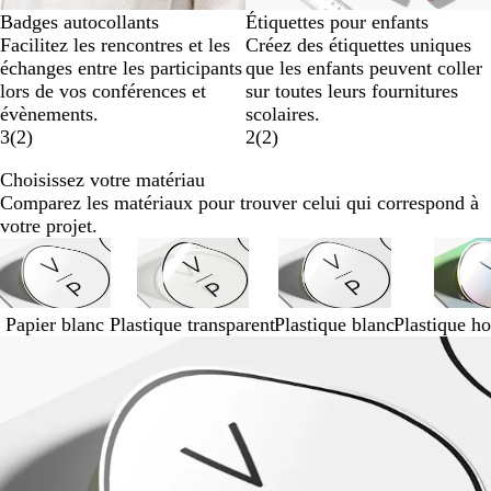
Badges autocollants
Étiquettes pour enfants
Facilitez les rencontres et les
Créez des étiquettes uniques
échanges entre les participants
que les enfants peuvent coller
lors de vos conférences et
sur toutes leurs fournitures
évènements.
scolaires.
3
(
2
)
2
(
2
)
Choisissez votre matériau
Comparez les matériaux pour trouver celui qui correspond à
votre projet.
Papier blanc
Plastique transparent
Plastique blanc
Plastique h