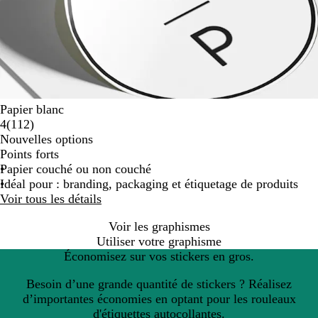
Papier blanc
avis
4
(
112
)
Nouvelles options
Points forts
Papier couché ou non couché
Idéal pour : branding, packaging et étiquetage de produits
Voir tous les détails
Voir les graphismes
Utiliser votre graphisme
Économisez sur vos stickers en gros.
Besoin d’une grande quantité de stickers ? Réalisez
d’importantes économies en optant pour les rouleaux
d'étiquettes autocollantes.