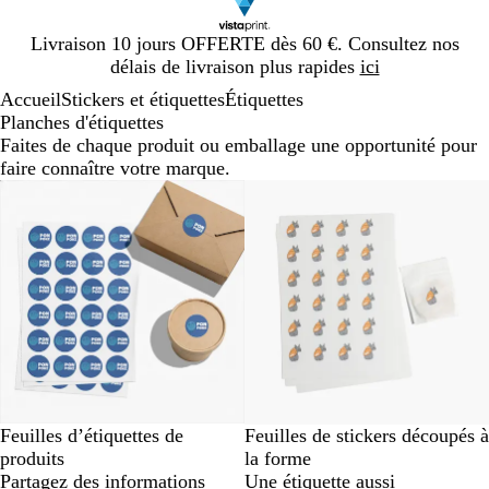
Diapositive
Livraison 10 jours OFFERTE dès 60 €. Consultez nos
1
délais de livraison plus rapides
ici
sur
Accueil
Stickers et étiquettes
Étiquettes
1
Planches d'étiquettes
Faites de chaque produit ou emballage une opportunité pour
faire connaître votre marque.
Nouvelles options
Nouvelles options
Feuilles d’étiquettes de
Feuilles de stickers découpés à
produits
la forme
Partagez des informations
Une étiquette aussi