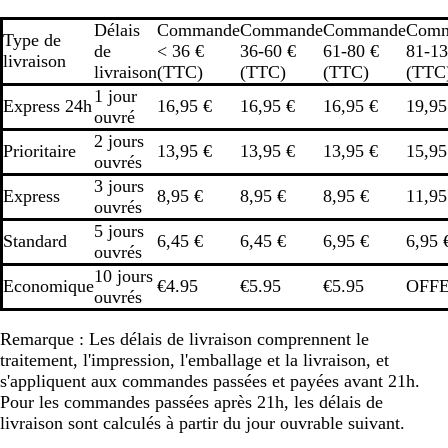
Délais
Commande
Commande
Commande
Comm
Type de
de
< 36 €
36-60 €
61-80 €
81-13
livraison
livraison
(TTC)
(TTC)
(TTC)
(TTC
1 jour
Express 24h
16,95 €
16,95 €
16,95 €
19,95
ouvré
2 jours
Prioritaire
13,95 €
13,95 €
13,95 €
15,95
ouvrés
3 jours
Express
8,95 €
8,95 €
8,95 €
11,95
ouvrés
5 jours
Standard
6,45 €
6,45 €
6,95 €
6,95 
ouvrés
10 jours
Economique
€4.95
€5.95
€5.95
OFF
ouvrés
Remarque :
Les délais de livraison comprennent le
traitement, l'impression, l'emballage et la livraison, et
s'appliquent aux commandes passées et payées avant 21h.
Pour les commandes passées après 21h, les délais de
livraison sont calculés à partir du jour ouvrable suivant.