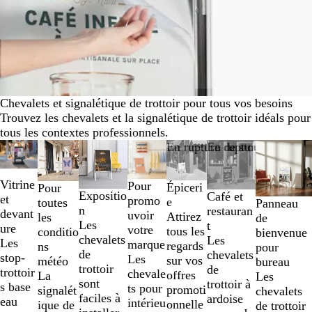
Chevalets et signalétique de trottoir pour tous vos besoins
Trouvez les chevalets et la signalétique de trottoir idéals pour
tous les contextes professionnels.
Diapositives
Nouvelles options
En rupture de stock
En rupture de stock
1
à
Vitrine
Pour
Épiceri
Pour
2
Expositio
Café et
et
promo
e
toutes
Panneau
sur
n
restauran
devant
uvoir
Attirez
les
de
7
Les
t
ure
votre
tous les
conditio
bienvenue
chevalets
Les
Les
marque
regards
ns
pour
de
chevalets
stop-
Les
sur vos
météo
bureau
trottoir
de
trottoir
chevale
offres
La
Les
sont
trottoir à
s base
ts pour
promoti
signalét
chevalets
faciles à
ardoise
eau
intérieu
onnelle
ique de
de trottoir