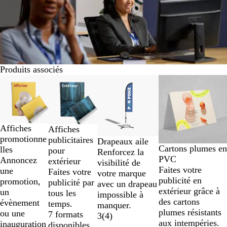
Produits associés
Diapositives
Prix baissé
1
à
2
sur
Affiches
Affiches
4
promotionne
publicitaires
Drapeaux aile
Cartons plumes en
lles
pour
Renforcez la
PVC
Annoncez
extérieur
visibilité de
Faites votre
une
Faites votre
votre marque
publicité en
promotion,
publicité par
avec un drapeau
extérieur grâce à
un
tous les
impossible à
des cartons
évènement
temps.
manquer.
plumes résistants
ou une
7 formats
3
(
4
)
aux intempéries.
inauguration
disponibles.