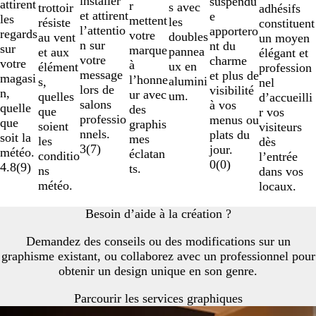
installer
suspendu
attirent
r
s avec
trottoir
adhésifs
et attirent
e
les
mettent
les
résiste
constituent
l’attentio
apportero
regards
votre
doubles
au vent
un moyen
n sur
nt du
sur
marque
pannea
et aux
élégant et
votre
charme
votre
à
ux en
élément
profession
message
et plus de
magasi
l’honne
alumini
s,
nel
lors de
visibilité
n,
ur avec
um.
quelles
d’accueilli
salons
à vos
quelle
des
que
r vos
professio
menus ou
que
graphis
soient
visiteurs
nnels.
plats du
soit la
mes
les
dès
3
(
7
)
jour.
météo.
éclatan
conditio
l’entrée
0
(
0
)
4.8
(
9
)
ts.
ns
dans vos
météo.
locaux.
Besoin d’aide à la création ?
Demandez des conseils ou des modifications sur un
graphisme existant, ou collaborez avec un professionnel pour
obtenir un design unique en son genre.
Parcourir les services graphiques