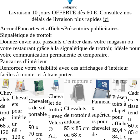
Diapositive
Livraison 10 jours OFFERTE dès 60 €. Consultez nos
1
délais de livraison plus rapides
ici
sur
Accueil
Pancartes et affiches
Présentoirs publicitaires
1
Signalétique de trottoir
Donnez envie aux passants d’entrer dans votre magasin ou
votre restaurant grâce à la signalétique de trottoir, idéale pour
votre communication permanente et temporaire.
Pancartes d’intérieur
Renforcez votre visibilité avec ces affichages d’intérieur
faciles à monter et à transporter.
Diapositives
En rupture de stock
En rupture 
1
Cadr
Chev
à
Cheva
Présen
Cheval
es en
alets
2
Chevalet
Panneau
let de
toirs à
ets
tissu
de
sur
s de sol
x
Chevalets
trottoi
clapet
pour
tend
trott
8
portable
supérieu
de trottoir à
r avec
pour
intérie
u
oir
s
rs pour
ardoise
Velcro
affiche
ur
60 x
68 x
50 x
chevalet
55 x 85 cm
®
59,4 ×
68 x
85 c
120
70 cm
de
ou 68 x
A1,
84,1 c
120 c
m
cm