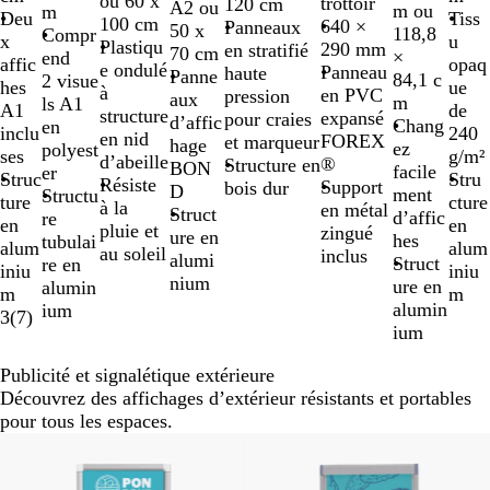
ou 60 x
trottoir
120 cm
A2 ou
m ou
m
Tiss
Deu
100 cm
640 ×
Panneaux
50 x
118,8
Compr
u
x
Plastiqu
290 mm
en stratifié
70 cm
×
end
opaq
affic
e ondulé
Panneau
haute
Panne
84,1 c
2 visue
ue
hes
à
en PVC
pression
aux
m
ls A1
de
A1
structure
expansé
pour craies
d’affic
Chang
en
240
inclu
en nid
FOREX
et marqueur
hage
ez
polyest
g/m²
ses
d’abeille
®
Structure en
BON
facile
er
Stru
Struc
Résiste
Support
bois dur
D
ment
Structu
cture
ture
à la
en métal
Struct
d’affic
re
en
en
pluie et
zingué
ure en
hes
tubulai
alum
alum
au soleil
inclus
alumi
Struct
re en
iniu
iniu
nium
ure en
alumin
m
m
alumin
ium
3
(
7
)
ium
Publicité et signalétique extérieure
Découvrez des affichages d’extérieur résistants et portables
pour tous les espaces.
Nouvelles options