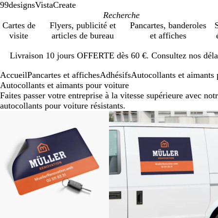
99designs
VistaCreate
Cartes de
Flyers, publicité et
Pancartes, banderoles
S
visite
articles de bureau
et affiches
Diapositive
Livraison 10 jours OFFERTE dès 60 €. Consultez nos délai
1
sur
Accueil
Pancartes et affiches
Adhésifs
Autocollants et aimants 
1
Autocollants et aimants pour voiture
Faites passer votre entreprise à la vitesse supérieure avec not
autocollants pour voiture résistants.
Best-seller
Nouveau