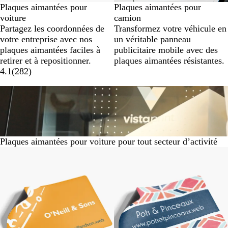
Plaques aimantées pour
Plaques aimantées pour
voiture
camion
Partagez les coordonnées de
Transformez votre véhicule en
votre entreprise avec nos
un véritable panneau
plaques aimantées faciles à
publicitaire mobile avec des
retirer et à repositionner.
plaques aimantées résistantes.
4.1
(
282
)
Plaques aimantées pour voiture pour tout secteur d’activité
Diapositives
1
à
6
sur
6