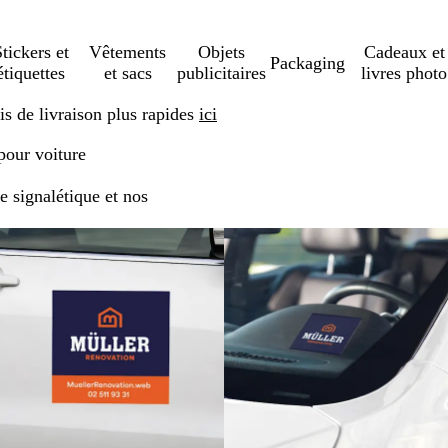
tickers et
Vêtements
Objets
Cadeaux et
Packaging
étiquettes
et sacs
publicitaires
livres photo
s de livraison plus rapides
ici
pour voiture
re signalétique et nos
Nouvelles options
Nouvelles options