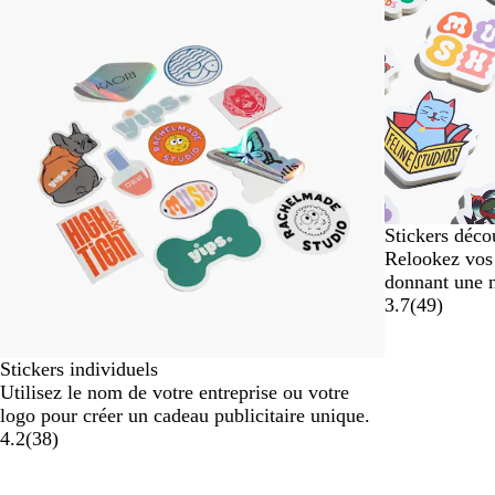
1
à
2
sur
4
Stickers déco
Relookez vos 
donnant une 
3.7
(
49
)
Stickers individuels
Utilisez le nom de votre entreprise ou votre
logo pour créer un cadeau publicitaire unique.
4.2
(
38
)