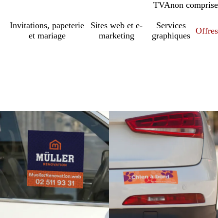
TVA
comprise
non comprise
Invitations, papeterie
Sites web et e-
Services
Offres
et mariage
marketing
graphiques
Nouvelles options
Nouvelles options