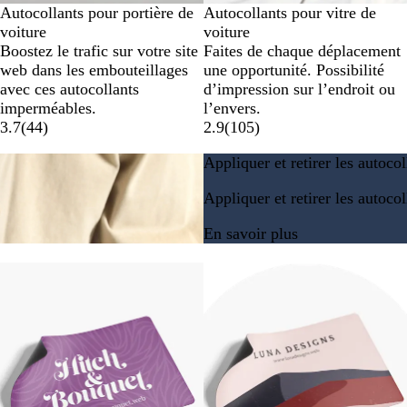
Autocollants pour portière de
Autocollants pour vitre de
voiture
voiture
Boostez le trafic sur votre site
Faites de chaque déplacement
web dans les embouteillages
une opportunité. Possibilité
avec ces autocollants
d’impression sur l’endroit ou
imperméables.
l’envers.
3.7
(
44
)
2.9
(
105
)
Appliquer et retirer les autocol
Appliquer et retirer les autocol
En savoir plus