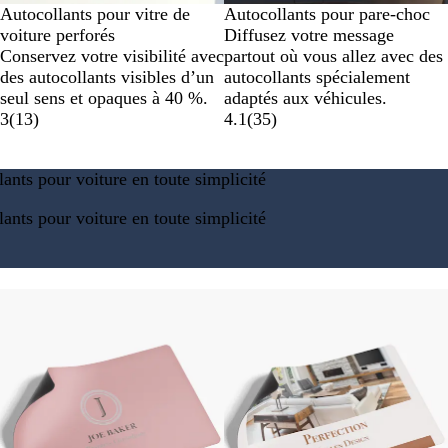
Autocollants pour vitre de
Autocollants pour pare-choc
voiture perforés
Diffusez votre message
Conservez votre visibilité avec
partout où vous allez avec des
des autocollants visibles d’un
autocollants spécialement
seul sens et opaques à 40 %.
adaptés aux véhicules.
3
(
13
)
4.1
(
35
)
lants pour voiture en toute simplicité
lants pour voiture en toute simplicité