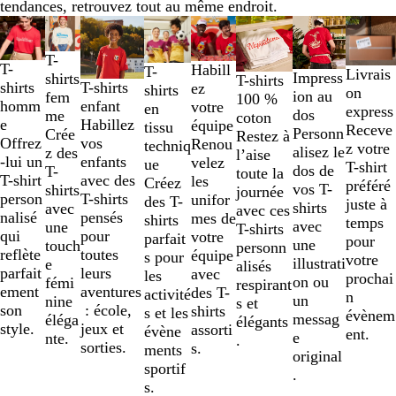
tendances, retrouvez tout au même endroit.
l
Diapositives
1
T-
à
T-
Habill
T-
Livrais
Impress
shirts
2
T-shirts
shirts
T-shirts
ez
shirts
on
ion au
fem
sur
100 %
homm
enfant
votre
en
express
dos
me
8
coton
e
Habillez
équipe
tissu
Receve
Personn
Crée
Restez à
Offrez
vos
Renou
techniq
z votre
alisez le
z des
l’aise
-lui un
enfants
velez
ue
T-shirt
dos de
T-
toute la
T-shirt
avec des
les
Créez
préféré
vos T-
shirts
journée
person
T-shirts
unifor
des T-
juste à
shirts
avec
avec ces
nalisé
pensés
mes de
shirts
temps
avec
une
T-shirts
qui
pour
votre
parfait
pour
une
touch
personn
reflète
toutes
équipe
s pour
votre
illustrati
e
alisés
parfait
leurs
avec
les
prochai
on ou
fémi
respirant
ement
aventures
des T-
activité
n
un
nine
s et
son
: école,
shirts
s et les
évènem
messag
éléga
élégants
style.
jeux et
assorti
évène
ent.
e
nte.
.
sorties.
s.
ments
original
sportif
.
s.