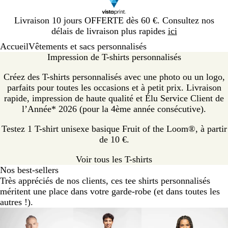
Diapositive
Livraison 10 jours OFFERTE dès 60 €. Consultez nos
1
délais de livraison plus rapides
ici
sur
Accueil
Vêtements et sacs personnalisés
1
Impression de T-shirts personnalisés
Créez des T-shirts personnalisés avec une photo ou un logo,
parfaits pour toutes les occasions et à petit prix. Livraison
rapide, impression de haute qualité et Élu Service Client de
l’Année* 2026 (pour la 4ème année consécutive).
Testez 1 T-shirt unisexe basique Fruit of the Loom®, à partir
de 10 €.
Voir tous les T-shirts
Nos best-sellers
Très appréciés de nos clients, ces tee shirts personnalisés
méritent une place dans votre garde-robe (et dans toutes les
autres !).
Diapositives
Valeur
Classique
Valeur
1