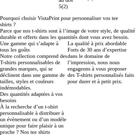
i
e
l
e
5
(
2
)
l
a
l
i
Pourquoi choisir VistaPrint pour personnaliser vos tee
e
r
shirts ?
Parce que nos t-shirts sont à l’image de votre style, de qualité
durable et offerts dans les quantités dont vous avez besoin.
Une gamme qui s’adapte à
La qualité à prix abordable
tous les goûts
Forts de 30 ans d’expertise
Notre collection comprend des
dans le domaine de
T-shirts personnalisables de
l’impression, nous nous
grandes marques, qui se
engageons à vous proposer
déclinent dans une gamme de
des T-shirts personnalisés faits
tailles, styles et couleurs
pour durer et à petit prix.
indémodables.
Des quantités adaptées à vos
besoins
À la recherche d’un t-shirt
personnalisable à distribuer à
un évènement ou d’un modèle
unique pour faire plaisir à un
proche ? Nos tee shirts