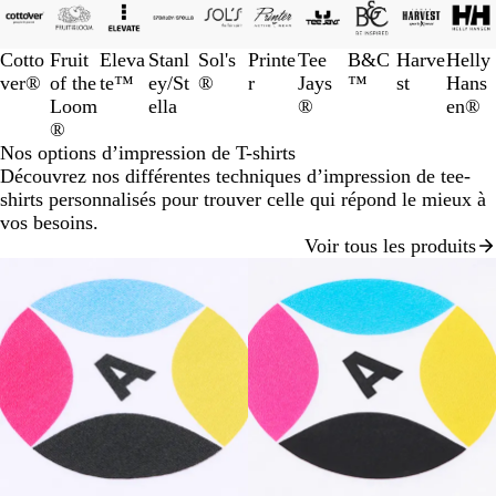
1
à
Cotto
Fruit
Eleva
Stanl
Sol's
Printe
Tee
B&C
Harve
Helly
3
ver®
of the
te™
ey/St
®
r
Jays
™
st
Hans
sur
Loom
ella
®
en®
10
®
Nos options d’impression de T-shirts
Découvrez nos différentes techniques d’impression de tee-
shirts personnalisés pour trouver celle qui répond le mieux à
vos besoins.
Voir tous les produits