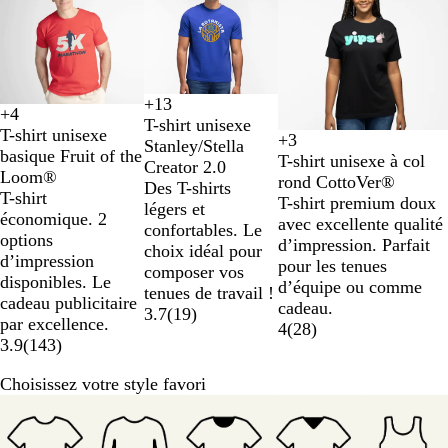
à
2
sur
3
+
13
S
J
K
B
+
4
N
B
O
B
T-shirt unisexe
a
a
a
l
T-shirt unisexe
+
3
o
l
r
l
Stanley/Stella
B
N
B
B
b
u
k
e
basique Fruit of the
T-shirt unisexe à col
i
a
a
e
Creator 2.0
l
o
l
l
l
n
i
u
Loom®
rond CottoVer®
r
n
n
u
Des T-shirts
a
i
e
e
e
e
c
T-shirt
T-shirt premium doux
c
g
r
légers et
n
r
u
u
o
y
économique. 2
avec excellente qualité
e
o
confortables. Le
c
m
r
r
a
options
d’impression. Parfait
i
choix idéal pour
a
o
a
n
d’impression
pour les tenues
composer vos
r
i
n
disponibles. Le
d’équipe ou comme
tenues de travail !
i
g
cadeau publicitaire
cadeau.
3.7
(
19
)
n
é
par excellence.
4
(
28
)
e
3.9
(
143
)
Choisissez votre style favori
Diapositives
1
à