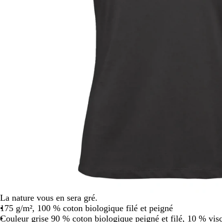
défiler
La nature vous en sera gré.
175 g/m², 100 % coton biologique filé et peigné
Couleur grise 90 % coton biologique peigné et filé, 10 % vis