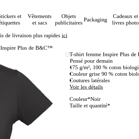
tickers et
Vêtements
Objets
Cadeaux et
Packaging
étiquettes
et sacs
publicitaires
livres photo
s de livraison plus rapides
ici
 Inspire Plus de B&C™
T-shirt femme Inspire Plus 
Pensé pour demain
175 g/m², 100 % coton biologiq
Couleur grise 90 % coton biolo
Coutures latérales
Voir les détails
Couleur
*
Noir
G
B
N
G
K
B
R
B
Obligatoire
Taille et quantité
*
r
l
o
r
a
l
o
l
i
a
i
i
k
e
u
e
s
n
r
s
i
u
g
u
f
c
m
e
d
o
a
v
e