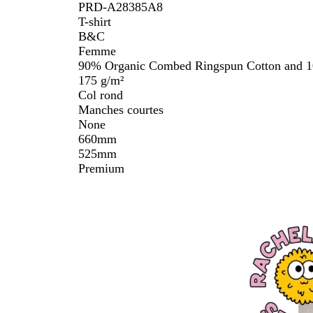
PRD-A28385A8
T-shirt
B&C
Femme
90% Organic Combed Ringspun Cotton and 1
175 g/m²
Col rond
Manches courtes
None
660mm
525mm
Premium