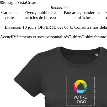
99designs
VistaCreate
Cartes de
Flyers, publicité et
Pancartes, banderoles
S
visite
articles de bureau
et affiches
Diapositive
Livraison 10 jours OFFERTE dès 60 €. Consultez nos délai
1
sur
Accueil
Vêtements et sacs personnalisés
T-shirts
T-shirt femme
1
Diapositive
Image
Zoom
Utilisez
Cliquez
1
zoomable
au
les
pour
sur
minimum
touches
développer
1
plus
et
moins
pour
zoomer
et
les
touches
fléchées
pour
faire