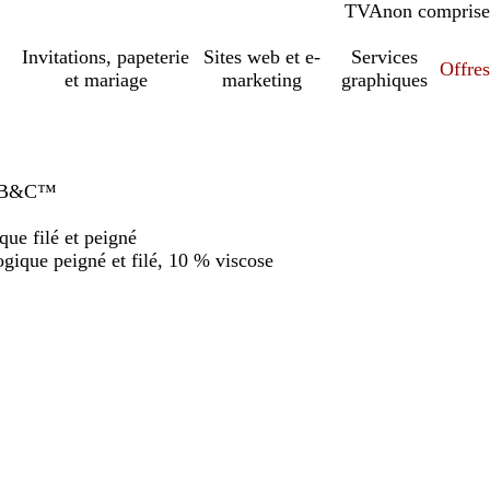
TVA
comprise
non comprise
Invitations, papeterie
Sites web et e-
Services
Offres
et mariage
marketing
graphiques
de B&C™
ue filé et peigné
gique peigné et filé, 10 % viscose