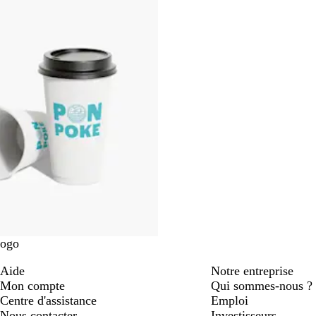
stock
a
n
c
logo
Aide
Notre entreprise
Mon compte
Qui sommes-nous ?
Centre d'assistance
Emploi
Nous contacter
Investisseurs