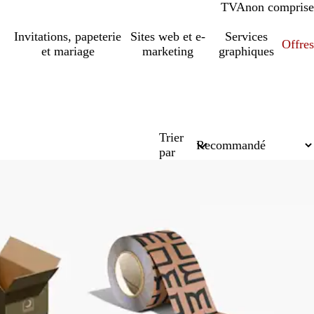
TVA
comprise
non comprise
Invitations, papeterie
Sites web et e-
Services
Offres
et mariage
marketing
graphiques
Trier
par
Nouvelles options