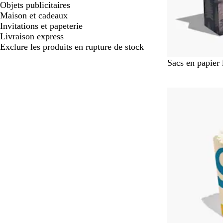
Objets publicitaires
Maison et cadeaux
Invitations et papeterie
Livraison express
Exclure les produits en rupture de stock
B
Sacs en papier 
l
a
Best-seller
n
c