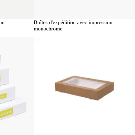
C
ion
Boîtes d'expédition avec impression
a
monochrome
r
Nouveau
t
o
n
b
l
a
n
c