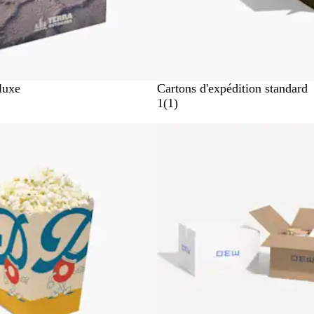
luxe
Cartons d'expédition standard
A
1
(
1
)
v
Nouveau
i
s