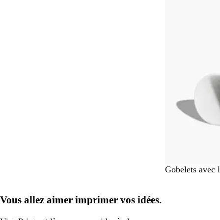
En rupture de 
B
Gobelets avec 
l
a
Vous allez aimer imprimer vos idées.
n
c