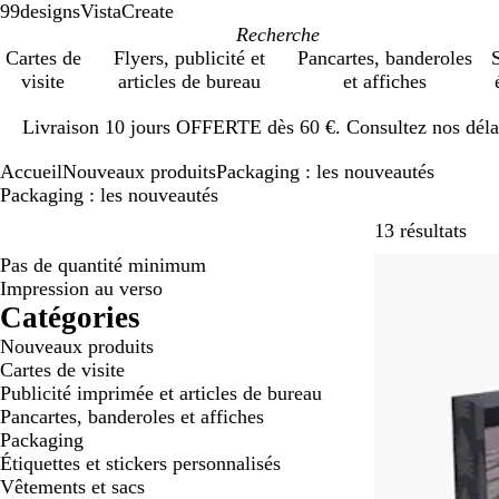
99designs
VistaCreate
Cartes de
Flyers, publicité et
Pancartes, banderoles
S
visite
articles de bureau
et affiches
Diapositive
Livraison 10 jours OFFERTE dès 60 €. Consultez nos délai
1
sur
Accueil
Nouveaux produits
Packaging : les nouveautés
1
Packaging : les nouveautés
Pass
13 résultats
Pas de quantité minimum
Nouveau
Impression au verso
Catégories
Nouveaux produits
Cartes de visite
Publicité imprimée et articles de bureau
Pancartes, banderoles et affiches
Packaging
Étiquettes et stickers personnalisés
Vêtements et sacs