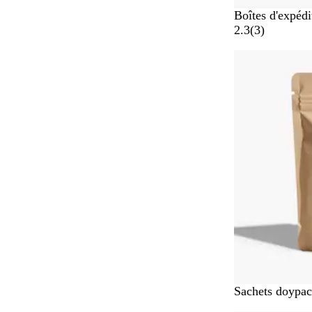
C
Boîtes d'expédi
a
a
2.3
(
3
)
r
v
Nouvelles opti
t
i
o
s
n
b
l
a
n
c
Sachets doypac