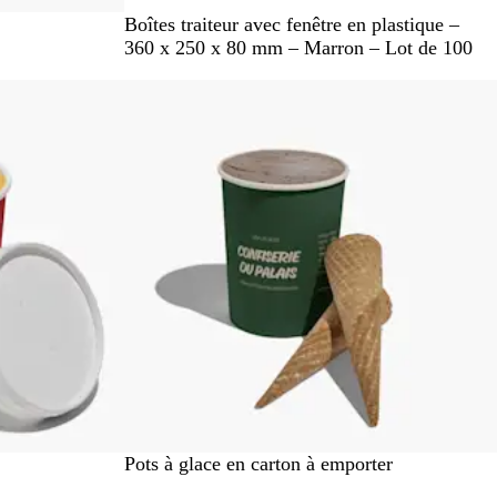
M
Boîtes traiteur avec fenêtre en plastique –
a
360 x 250 x 80 mm – Marron – Lot de 100
r
En rupture de stock
r
o
n
B
Pots à glace en carton à emporter
l