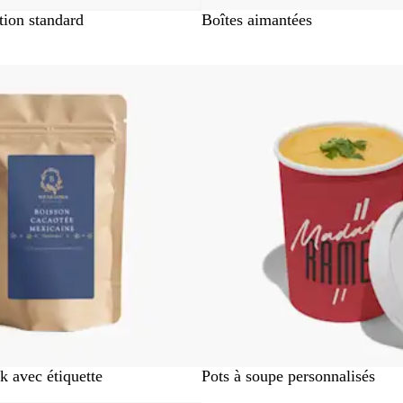
tion standard
Boîtes aimantées
ons
En rupture de stock
B
k avec étiquette
Pots à soupe personnalisés
l