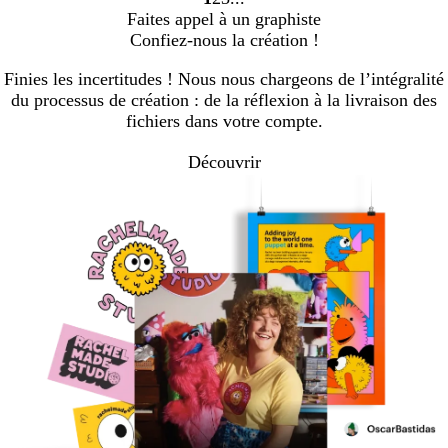
Accéder
Accéder
Accéder
Faites appel à un graphiste
à
à
à
Confiez-nous la création !
la
la
la
page
page
page
Finies les incertitudes ! Nous nous chargeons de l’intégralité
du processus de création : de la réflexion à la livraison des
fichiers dans votre compte.
Découvrir