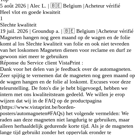
5 août 2026
|
Alec L.
| 🇧🇪 Belgium
|
Acheteur vérifié
Heel vlot en goede kwaiteit
1
Slechte kwaliteit
19 juil. 2026
|
Groundup a.
| 🇧🇪 Belgium
|
Acheteur vérifié
Magneten hangen nog geen maand op de wagen en de folie
komt al los Slechte kwaliteit van folie en ook niet tevreden
van het loskomen Magneten dienen voor reclame en durf ze
gewoon niet meer te gebruiken
Réponse du Service client VistaPrint :
Dank voor het delen van je feedback over de automagneten.
Zeer spijtig te vernemen dat de magneten nog geen maand op
de wagen hangen en de folie al loskomt. Excuses voor deze
teleurstelling. De foto's die je hebt bijgevoegd, hebben we
intern met ons kwaliteitsteam gedeeld. We willen je erop
wijzen dat wij in de FAQ op de productpagina
(https://www.vistaprint.be/borden-
posters/automagneten#FAQs) het volgende vermelden: We
raden aan deze magneten niet langdurig te gebruiken, maar
alleen herhaaldelijk gedurende korte tijd. Als je de magneten
lange tijd gebruikt zonder het oppervlak eronder te