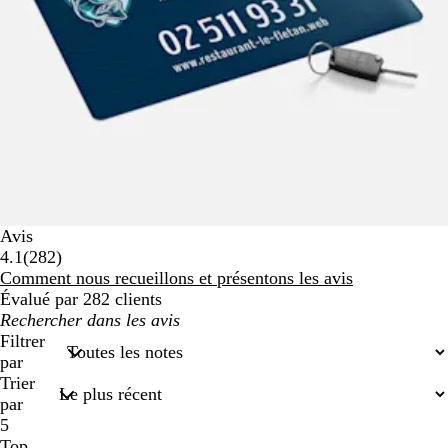
Avis
282
4.1
(
282
)
avis
Comment nous recueillons et présentons les avis
Évalué par 282 clients
Mes
recherches
Filtrer
par
Trier
par
5
Top