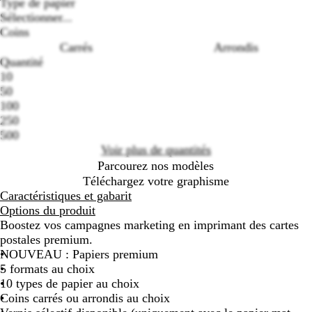
Type de papier
Sélectionner...
Coins
Carrés
Arrondis
Loading
Quantité
options
10
50
100
250
500
Voir plus de quantités
Parcourez nos modèles
Téléchargez votre graphisme
Caractéristiques et gabarit
Options du produit
Boostez vos campagnes marketing en imprimant des cartes
postales premium.
NOUVEAU : Papiers premium
5 formats au choix
10 types de papier au choix
Coins carrés ou arrondis au choix