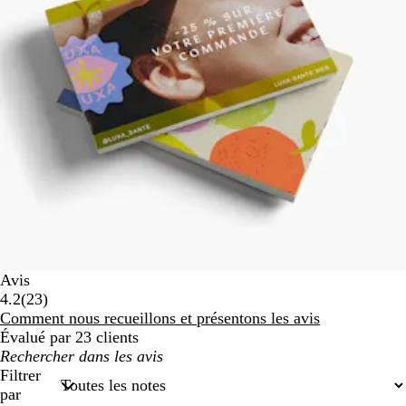
Avis
23
4.2
(
23
)
avis
Comment nous recueillons et présentons les avis
Évalué par 23 clients
Mes
recherches
Filtrer
par