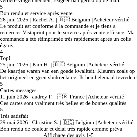
verdere vragen hebben, reageer dan gerust op de mail.
5
Bon rendu et service après vente
26 juin 2026
|
Rachel A.
| 🇧🇪 Belgium
|
Acheteur vérifié
Le produit est conforme à la commande et je tiens a
remercier Vistaprint pour le service après vente efficace. Ma
commande a été réimprimée très rapidement après un colis
égaré.
4
Top!
25 juin 2026
|
Kim H.
| 🇧🇪 Belgium
|
Acheteur vérifié
De kaartjes waren van een goede kwaliteit. Kleuren zoals op
het origineel en geen sluikreclame. Ik ben helemaal tevreden!
5
Cartes messages
11 juin 2026
|
audrey F.
| 🇫🇷 France
|
Acheteur vérifié
Ces cartes sont vraiment très belles et de bonnes qualités
5
Très satisfait
29 mai 2026
|
Christine S.
| 🇧🇪 Belgium
|
Acheteur vérifié
Bon rendu de couleur et délai très rapide comme prévu
Affichage des avis
1-5