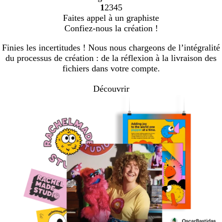
1
2
3
4
5
Accéder
Accéder
Accéder
Accéder
Accéder
Faites appel à un graphiste
à
à
à
à
à
Confiez-nous la création !
la
la
la
la
la
page
page
page
page
page
Finies les incertitudes ! Nous nous chargeons de l’intégralité
du processus de création : de la réflexion à la livraison des
fichiers dans votre compte.
Découvrir