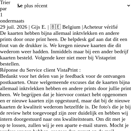
Trier
par
1
ondermaats
29 juil. 2026
|
Gijs E.
| 🇧🇪 Belgium
|
Acheteur vérifié
De kaarten hebben bijna allemaal inktvlekken en andere
prints door onze print heen. De helpdesk gaf aan dat dit een
fout van de drukker is. We kregen nieuwe kaarten die dit
wederom weer hadden. Inmiddels maar bij een ander bedrijf
kaarten besteld. Volgende keer niet meer bij Vistaprint
bestellen.
Réponse du Service client VistaPrint :
Bedankt voor het delen van je feedback voor de ontvangen
postkaarten. Onze welgemeende excuses dat de kaarten bijna
allemaal inktvlekken hebben en andere prints door jullie print
heen. We begrijpen dat je hiervoor contact hebt opgenomen
en er nieuwe kaarten zijn opgestuurd, maar dat bij de nieuwe
kaarten de kwaliteit wederom hetzelfde is. De foto's die je bij
de review hebt toegevoegd zijn zeer duidelijk en hebben wij
intern doorgestuurd naar ons kwaliteitsteam. Om dit met je
op te lossen, zullen wij je een aparte e-mail sturen. Mocht je