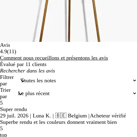
Avis
11
4.9
(
11
)
avis
Comment nous recueillons et présentons les avis
Évalué par 11 clients
Mes
recherches
Filtrer
par
Trier
par
5
Super rendu
29 juil. 2026
|
Luna K.
| 🇧🇪 Belgium
|
Acheteur vérifié
Superbe rendu et les couleurs donnent vraiment bien
5
top