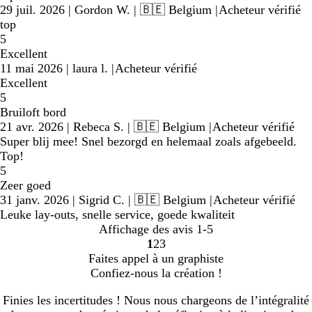
29 juil. 2026
|
Gordon W.
| 🇧🇪 Belgium
|
Acheteur vérifié
top
5
Excellent
11 mai 2026
|
laura l.
|
Acheteur vérifié
Excellent
5
Bruiloft bord
21 avr. 2026
|
Rebeca S.
| 🇧🇪 Belgium
|
Acheteur vérifié
Super blij mee! Snel bezorgd en helemaal zoals afgebeeld.
Top!
5
Zeer goed
31 janv. 2026
|
Sigrid C.
| 🇧🇪 Belgium
|
Acheteur vérifié
Leuke lay-outs, snelle service, goede kwaliteit
Affichage des avis
1-5
1
2
3
Accéder
Accéder
Accéder
Faites appel à un graphiste
à
à
à
Confiez-nous la création !
la
la
la
page
page
page
Finies les incertitudes ! Nous nous chargeons de l’intégralité