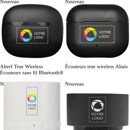
Nouveau
Nouveau
u
c
u
c
n
n
i
i
N
B
N
B
Alterf True Wireless
Écouteurs true wireless Altais
o
l
o
l
Écouteurs sans fil Bluetooth®
i
a
i
a
Nouveau
Nouveau
r
n
r
n
c
c