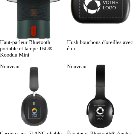
A
B
N
Haut-parleur Bluetooth
Hush bouchons d'oreilles avec
q
l
o
portable et lampe JBL®
étui
u
a
i
Kooduu Mini
a
n
r
Nouveau
Nouveau
m
c
a
r
i
n
e
N
B
N
Casque sans fil ANC pliable
Écouteurs Bluetooth® Ancha