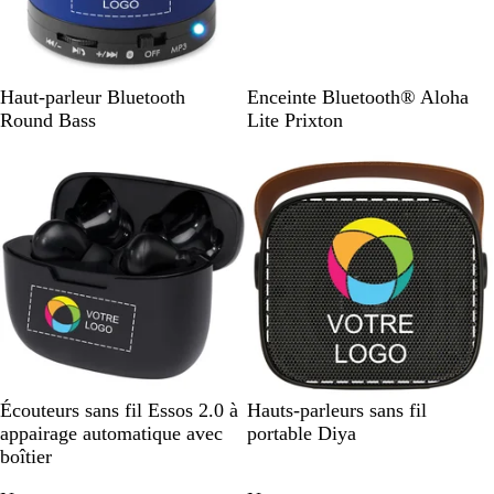
B
N
A
V
R
N
Haut-parleur Bluetooth
Enceinte Bluetooth® Aloha
l
o
r
e
o
o
Round Bass
Lite Prixton
e
i
g
r
u
i
u
r
e
t
g
r
r
n
l
e
u
o
t
i
n
i
é
m
i
m
e
a
t
N
B
N
B
Écouteurs sans fil Essos 2.0 à
Hauts-parleurs sans fil
o
l
o
l
appairage automatique avec
portable Diya
i
a
i
a
boîtier
r
n
r
n