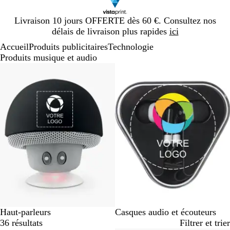
Diapositive
Livraison 10 jours OFFERTE dès 60 €. Consultez nos
1
délais de livraison plus rapides
ici
sur
Accueil
Produits publicitaires
Technologie
1
Produits musique et audio
Diapositives
1
à
2
sur
2
Haut-parleurs
Casques audio et écouteurs
36 résultats
Filtrer et trier