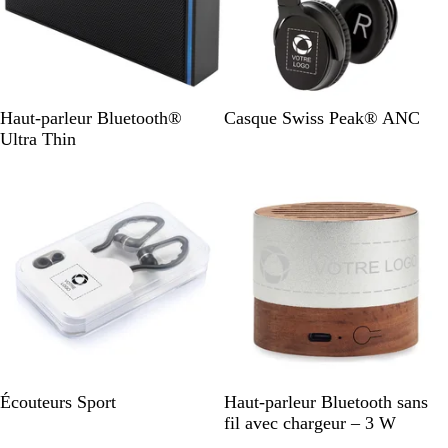
N
N
Haut-parleur Bluetooth®
Casque Swiss Peak® ANC
o
o
Ultra Thin
i
i
En rupture de stock
En rupture de stock
r
r
N
B
Écouteurs Sport
Haut-parleur Bluetooth sans
o
o
fil avec chargeur – 3 W
i
i