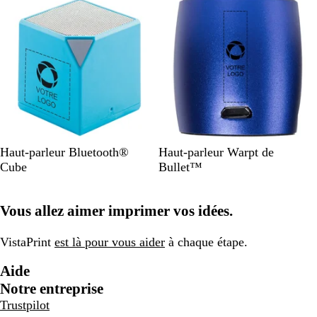
e
u
n
i
B
G
O
B
B
A
Haut-parleur Bluetooth®
Haut-parleur Warpt de
l
r
r
l
l
r
Cube
Bullet™
e
i
a
a
e
g
u
s
n
n
u
e
Vous allez aimer imprimer vos idées.
/
/
g
c
r
n
a
a
e
/
o
t
r
r
/
a
i
VistaPrint
est là pour vous aider
à chaque étape.
g
g
a
r
Aide
e
e
r
g
n
n
g
e
Notre entreprise
t
t
e
n
Trustpilot
n
t