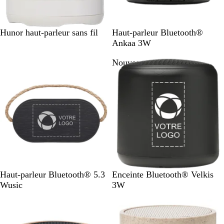
B
N
N
A
B
R
Hunor haut-parleur sans fil
Haut-parleur Bluetooth®
l
o
o
r
l
o
Ankaa 3W
a
i
i
g
e
u
Nouveau
n
r
r
e
u
g
c
n
r
e
t
o
i
N
N
B
Haut-parleur Bluetooth® 5.3
Enceinte Bluetooth® Velkis
o
o
l
Wusic
3W
i
i
a
r
r
n
c