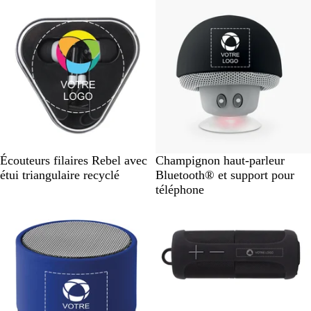
Best-seller
Best-seller
N
B
N
R
B
Écouteurs filaires Rebel avec
Champignon haut-parleur
o
l
o
o
l
étui triangulaire recyclé
Bluetooth® et support pour
i
a
i
u
e
téléphone
r
n
r
g
u
u
c
e
r
n
o
i
i