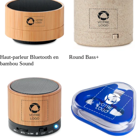
N
B
B
Haut-parleur Bluetooth en
Round Bass+
o
l
e
bambou Sound
i
a
i
r
n
g
c
e