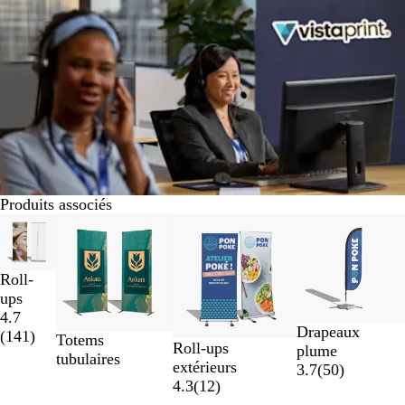
Produits associés
Diapositives
Nouvelles options
1
à
Roll-
2
ups
sur
4.7
4
Drapeaux
(
141
)
Totems
Roll-ups
plume
tubulaires
extérieurs
3.7
(
50
)
4.3
(
12
)