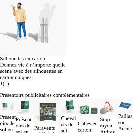
Silhouettes en carton
Donnez vie à n’importe quelle
scène avec des silhouettes en
carton uniques.
1
(
1
)
Présentoirs publicitaires complémentaires
Diapositives
Nouvelles options
Nouve
1
à
Paillas
Présent
Cheval
Présent
Stop-
2
son
oirs de
Cubes en
ets de
oirs de
rayon
sur
Paravents
Accue
sol en
carton
sol
sol en
Attirez
7