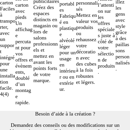
publicitaires
illez
carton
personnali
portabl
carton
l’attenti
Créez des
les
Faciles
sés
es
avec
on sur
espaces
gens
à
Mettez en
Fabriqu
pieds
les
distincts en
avec
transpo
valeur vos
é en
Un
offres
magasin ou
style
rter,
produits
plastiqu
affichag
spéciale
lors de
grâce
avec
ou
e
e
s juste à
salons
à des
un
rehaussez
alvéolé
percuta
côté de
professionn
paillas
suppor
votre
léger
nt pour
votre
els et
sons
t
décoratio
pour un
vos
sélectio
mettez en
person
intégré
n avec
usage
offres et
n de
avant les
nalisés
pour
des cubes
en
évènem
produits
points forts
.
une
à la fois
intérieu
ents,
.
de votre
installa
robustes
r ou en
doublé
marque.
tion
et légers.
extérie
d’un
facile.
ur.
montag
4
(
4
)
e
rapide.
Besoin d’aide à la création ?
Demandez des conseils ou des modifications sur un