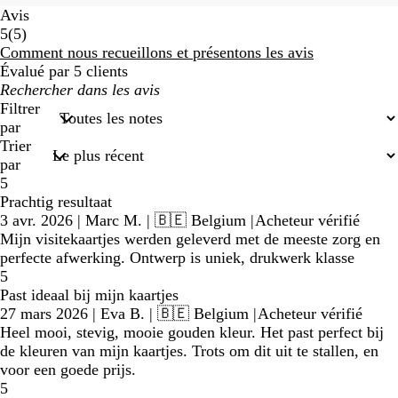
Avis
5
5
(
5
)
avis
Comment nous recueillons et présentons les avis
Évalué par 5 clients
Mes
recherches
Filtrer
par
Trier
par
5
Prachtig resultaat
3 avr. 2026
|
Marc M.
| 🇧🇪 Belgium
|
Acheteur vérifié
Mijn visitekaartjes werden geleverd met de meeste zorg en
perfecte afwerking. Ontwerp is uniek, drukwerk klasse
5
Past ideaal bij mijn kaartjes
27 mars 2026
|
Eva B.
| 🇧🇪 Belgium
|
Acheteur vérifié
Heel mooi, stevig, mooie gouden kleur. Het past perfect bij
de kleuren van mijn kaartjes. Trots om dit uit te stallen, en
voor een goede prijs.
5