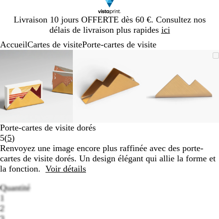
Diapositive
Livraison 10 jours OFFERTE dès 60 €. Consultez nos
1
délais de livraison plus rapides
ici
sur
Accueil
Cartes de visite
Porte-cartes de visite
1
Diapositive
Image
Zoom
Utilisez
Cliquez
Image
Zoom
Utilisez
Cliquez
Image
Zoom
Utilisez
Cliquez
1
zoomable
au
les
pour
zoomable
au
les
pour
zoomable
au
les
pour
sur
minimum
touches
développer
minimum
touches
développer
minimum
touches
développe
3
plus
plus
plus
et
et
et
moins
moins
moins
pour
pour
pour
zoomer
zoomer
zoomer
Porte-cartes de visite dorés
et
et
et
Lire
5
(
5
)
les
les
les
les
Renvoyez une image encore plus raffinée avec des porte-
touches
touches
touches
5
cartes de visite dorés. Un design élégant qui allie la forme et
fléchées
fléchées
fléchées
avis
la fonction.
Voir détails
pour
pour
pour
faire
faire
faire
Quantité
défiler
défiler
défiler
1
2
3