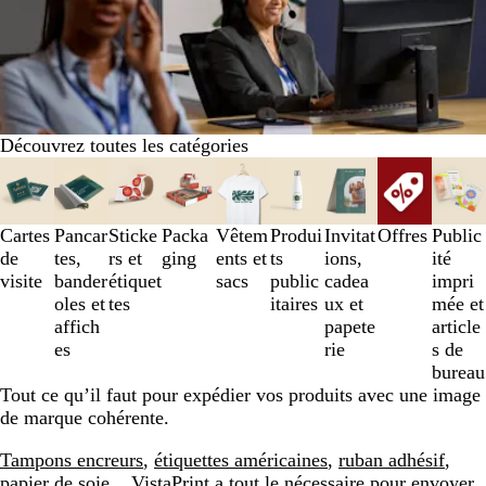
Découvrez toutes les catégories
Diapositives
1
à
3
Cartes
Pancar
Sticke
Packa
Vêtem
Produi
Invitat
Offres
Public
sur
de
tes,
rs et
ging
ents et
ts
ions,
ité
9
visite
bander
étiquet
sacs
public
cadea
impri
oles et
tes
itaires
ux et
mée et
affich
papete
article
es
rie
s de
bureau
Tout ce qu’il faut pour expédier vos produits avec une image
de marque cohérente.
Tampons encreurs
,
étiquettes américaines
,
ruban adhésif
,
papier de soie
... VistaPrint a tout le nécessaire pour envoyer