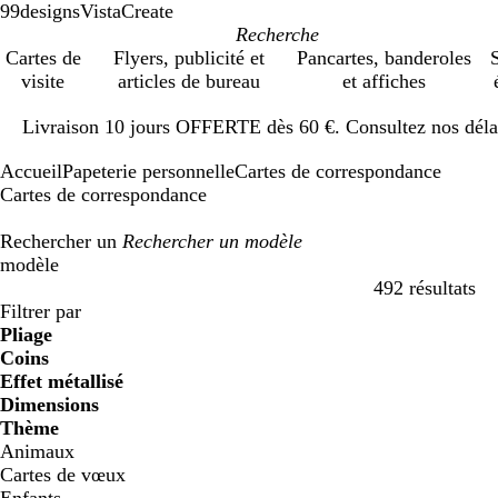
99designs
VistaCreate
Cartes de
Flyers, publicité et
Pancartes, banderoles
S
visite
articles de bureau
et affiches
Diapositive
Livraison 10 jours OFFERTE dès 60 €. Consultez nos délai
1
sur
Accueil
Papeterie personnelle
Cartes de correspondance
1
Cartes de correspondance
Rechercher un
modèle
492 résultats
Filtres
Filtrer par
Pliage
Coins
Effet métallisé
Dimensions
Thème
Animaux
Cartes de vœux