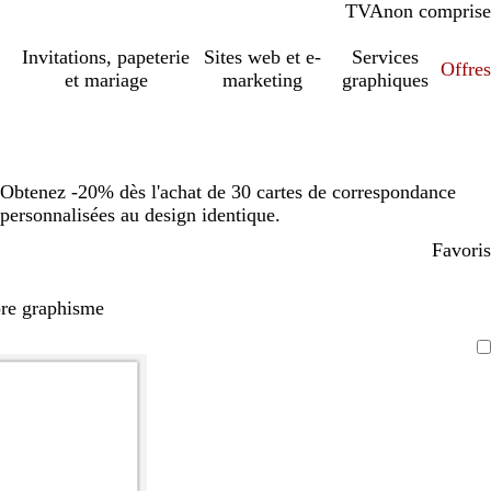
TVA
comprise
non comprise
Invitations, papeterie
Sites web et e-
Services
Offres
et mariage
marketing
graphiques
Obtenez -20% dès l'achat de 30 cartes de correspondance
personnalisées au design identique.
Favoris
pre graphisme