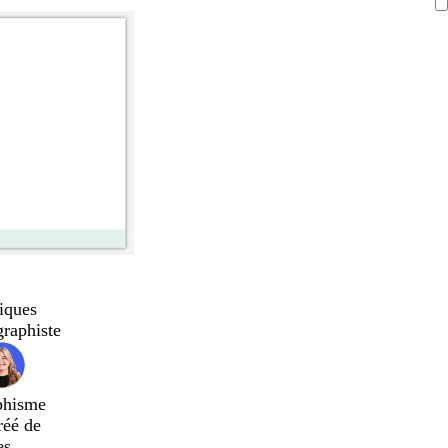
iques
graphiste
phisme
réé de
es