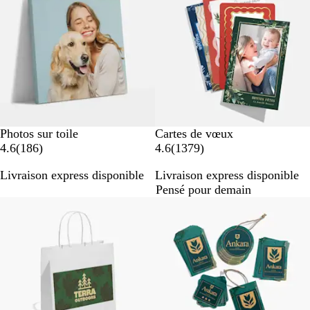
Photos sur toile
Cartes de vœux
a
a
4.6
(
186
)
4.6
(
1379
)
v
v
Livraison express disponible
Livraison express disponible
i
i
Pensé pour demain
s
s
Best-seller