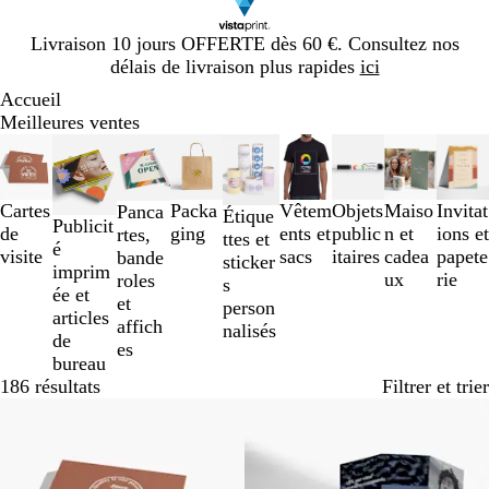
Diapositive
Livraison 10 jours OFFERTE dès 60 €. Consultez nos
1
délais de livraison plus rapides
ici
sur
Accueil
1
Meilleures ventes
Diapositives
1
à
Cartes
Packa
Vêtem
Objets
Maiso
Invitat
Panca
3
Étique
Publicit
de
ging
ents et
public
n et
ions et
rtes,
sur
ttes et
é
visite
sacs
itaires
cadea
papete
bande
9
sticker
imprim
ux
rie
roles
s
ée et
et
person
articles
affich
nalisés
de
es
bureau
186 résultats
Filtrer et trier
Best-seller
Best-seller