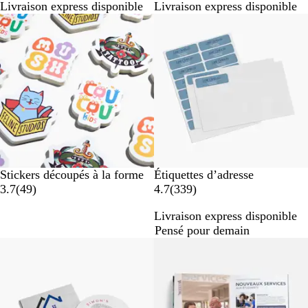
Livraison express disponible
Livraison express disponible
i
i
Best-seller
s
s
Stickers découpés à la forme
Étiquettes d’adresse
a
a
3.7
(
49
)
4.7
(
339
)
v
v
Livraison express disponible
i
i
Pensé pour demain
s
s
Best-seller