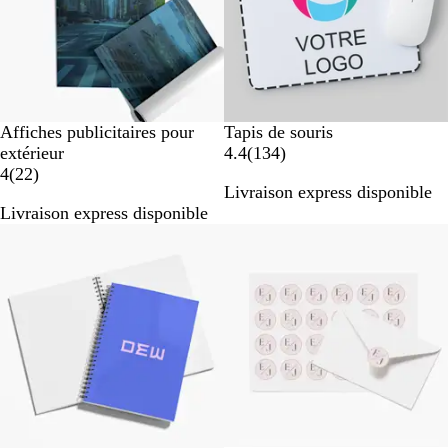
B
Affiches publicitaires pour
Tapis de souris
l
a
extérieur
4.4
(
134
)
a
a
v
4
(
22
)
Livraison express disponible
v
n
i
Livraison express disponible
i
c
s
Best-seller
Nouvelles options
s