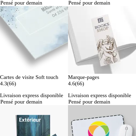
Pensé pour demain
Pensé pour demain
s
s
Cartes de visite Soft touch
Marque-pages
a
a
4.3
(
66
)
4.6
(
66
)
v
v
Livraison express disponible
Livraison express disponible
i
i
Pensé pour demain
Pensé pour demain
s
s
Best-seller