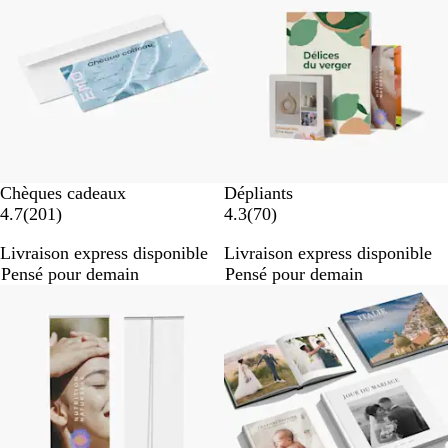
Chèques cadeaux
Dépliants
a
a
4.7
(
201
)
4.3
(
70
)
v
v
Livraison express disponible
Livraison express disponible
i
i
Pensé pour demain
Pensé pour demain
s
s