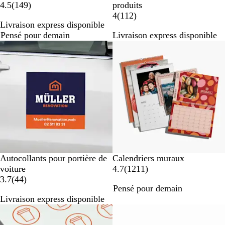
a
4.5
(
149
)
produits
v
a
4
(
112
)
Livraison express disponible
i
v
Pensé pour demain
Livraison express disponible
s
i
Nouvelles options
Best-seller
s
Autocollants pour portière de
Calendriers muraux
a
voiture
4.7
(
1211
)
a
v
3.7
(
44
)
Pensé pour demain
v
i
Livraison express disponible
i
s
Nouvelles options
s