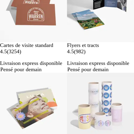
Cartes de visite standard
Flyers et tracts
a
a
4.5
(
3254
)
4.5
(
982
)
v
v
Livraison express disponible
Livraison express disponible
i
i
Pensé pour demain
Pensé pour demain
s
s
Best-seller