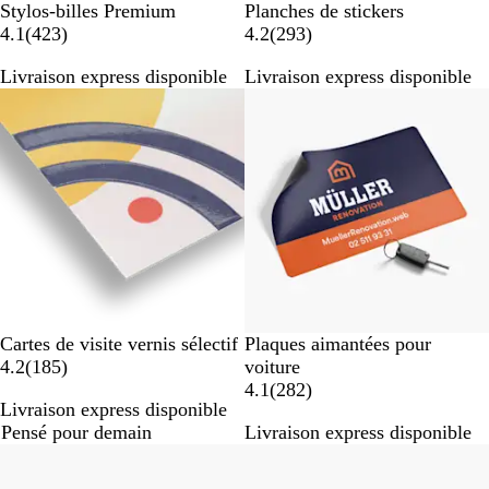
B
Stylos-billes Premium
Planches de stickers
l
a
a
4.1
(
423
)
4.2
(
293
)
a
v
v
Livraison express disponible
Livraison express disponible
n
i
i
Nouvelles options
c
s
s
Cartes de visite vernis sélectif
Plaques aimantées pour
a
4.2
(
185
)
voiture
v
a
4.1
(
282
)
Livraison express disponible
i
v
Pensé pour demain
Livraison express disponible
s
i
Best-seller
s