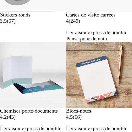
Stickers ronds
Cartes de visite carrées
a
a
3.5
(
57
)
4
(
249
)
v
v
Livraison express disponible
i
i
Pensé pour demain
s
s
Nouvelles options
Chemises porte-documents
Blocs-notes
a
a
4.2
(
43
)
4.5
(
66
)
v
v
Livraison express disponible
Livraison express disponible
i
i