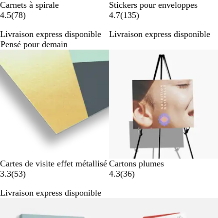
Carnets à spirale
Stickers pour enveloppes
a
a
4.5
(
78
)
4.7
(
135
)
v
v
Livraison express disponible
Livraison express disponible
i
i
Pensé pour demain
s
s
Nouvelles options
Cartes de visite effet métallisé
Cartons plumes
a
a
3.3
(
53
)
4.3
(
36
)
v
v
Livraison express disponible
i
i
Nouvelles options
Best-seller
s
s