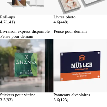
Roll-ups
Livres photo
a
a
4.7
(
141
)
4.6
(
448
)
v
v
Livraison express disponible
Pensé pour demain
i
i
Pensé pour demain
s
s
Nouvelles options
Nouvelles options
Stickers pour vitrine
Panneaux alvéolaires
a
a
3.3
(
93
)
3.6
(
123
)
v
v