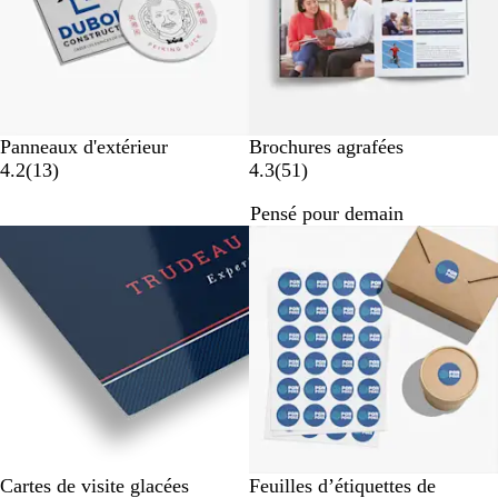
Panneaux d'extérieur
Brochures agrafées
a
a
4.2
(
13
)
4.3
(
51
)
v
v
Pensé pour demain
i
i
Nouvelles options
s
s
Cartes de visite glacées
Feuilles d’étiquettes de