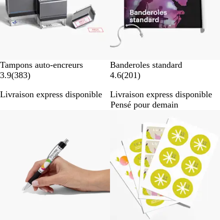
Tampons auto-encreurs
Banderoles standard
a
a
3.9
(
383
)
4.6
(
201
)
v
v
Livraison express disponible
Livraison express disponible
i
i
Pensé pour demain
s
s
Best-seller
Nouvelles options