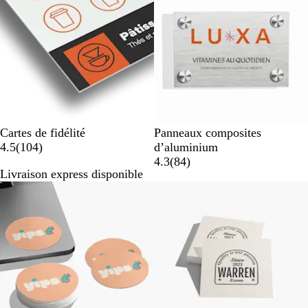
Cartes de fidélité
Panneaux composites
a
4.5
(
104
)
d’aluminium
v
a
4.3
(
84
)
Livraison express disponible
i
v
Nouvelles options
s
i
s