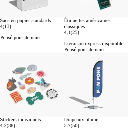
B
W
Sacs en papier standards
Étiquettes américaines
r
h
a
4
(
13
)
classiques
o
i
v
a
4.1
(
25
)
Pensé pour demain
w
t
i
v
Livraison express disponible
n
e
s
i
Pensé pour demain
s
Nouvelles options
Best-seller
Stickers individuels
Drapeaux plume
a
a
4.2
(
38
)
3.7
(
50
)