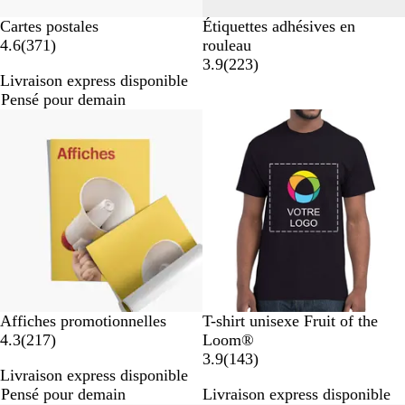
Cartes postales
Étiquettes adhésives en
a
4.6
(
371
)
rouleau
v
a
3.9
(
223
)
Livraison express disponible
i
v
Pensé pour demain
s
i
Best-seller
Best-seller
s
N
B
B
G
O
Affiches promotionnelles
T-shirt unisexe Fruit of the
a
o
l
l
r
r
4.3
(
217
)
Loom®
v
i
e
e
i
a
a
3.9
(
143
)
Livraison express disponible
i
r
u
u
s
n
v
Pensé pour demain
Livraison express disponible
s
m
r
c
g
i