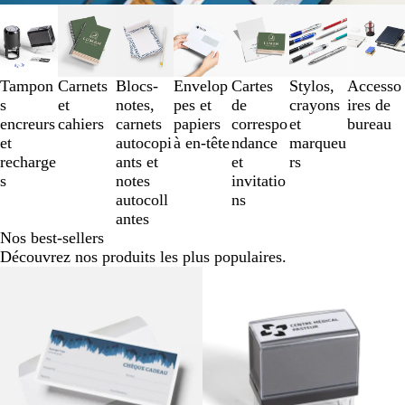
Diapositives
1
à
3
Tampon
Carnets
Blocs-
Envelop
Cartes
Stylos,
Accesso
sur
s
et
notes,
pes et
de
crayons
ires de
7
encreurs
cahiers
carnets
papiers
correspo
et
bureau
et
autocopi
à en-tête
ndance
marqueu
recharge
ants et
et
rs
s
notes
invitatio
autocoll
ns
antes
Nos best-sellers
Découvrez nos produits les plus populaires.