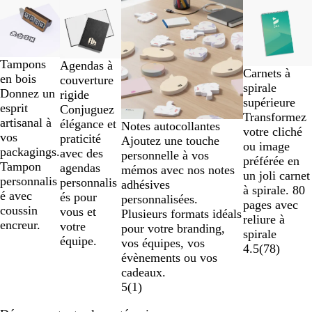
Diapositives
Nouvelles options
1
à
2
sur
Tampons
Agendas à
Carnets à
4
en bois
couverture
spirale
Donnez un
rigide
supérieure
esprit
Conjuguez
Transformez
artisanal à
élégance et
Notes autocollantes
votre cliché
vos
praticité
Ajoutez une touche
ou image
packagings.
avec des
personnelle à vos
préférée en
Tampon
agendas
mémos avec nos notes
un joli carnet
personnalis
personnalis
adhésives
à spirale. 80
é avec
és pour
personnalisées.
pages avec
coussin
vous et
Plusieurs formats idéals
reliure à
encreur.
votre
pour votre branding,
spirale
équipe.
vos équipes, vos
4.5
(
78
)
évènements ou vos
cadeaux.
5
(
1
)