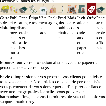
Découvrez toutes les catégories
Diapositives
1
à
Carte
Publi
Panc
Étiqu
Vête
Pack
Prod
Mais
Invit
Offre
Panc
3
s de
cité
artes,
ettes
ment
aging
uits
on et
ation
s
artes,
sur
visite
impri
band
s et
publi
cade
s,
band
11
mée
erole
sacs
citair
aux
cade
erole
et
s et
es
aux
s et
articl
affic
et
affic
es de
hes
papet
hes
burea
erie
u
Montrez tout votre professionnalisme avec une papeterie
personnalisée à votre image.
Envie d’impressionner vos proches, vos clients potentiels et
tous vos contacts ? Nos articles de papeterie personnalisés
vous permettent de vous démarquer et d’inspirer confiance
avec une image professionnelle. Vous pouvez ainsi
harmoniser l’image de vos fournitures, de vos colis et de vos
supports marketing.