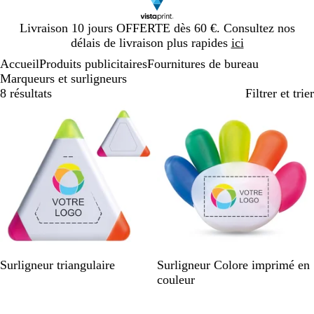
Diapositive
Livraison 10 jours OFFERTE dès 60 €. Consultez nos
1
délais de livraison plus rapides
ici
sur
Accueil
Produits publicitaires
Fournitures de bureau
1
Marqueurs et surligneurs
8 résultats
Filtrer et trier
Best-seller
B
M
Surligneur triangulaire
Surligneur Colore imprimé en
l
u
couleur
a
l
n
t