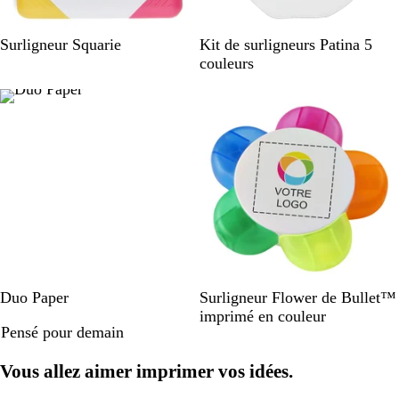
B
B
Surligneur Squarie
Kit de surligneurs Patina 5
l
l
couleurs
a
a
En rupture de stock
n
n
c
c
J
B
Duo Paper
Surligneur Flower de Bullet™
a
l
imprimé en couleur
Pensé pour demain
u
a
n
n
Vous allez aimer imprimer vos idées.
e
c