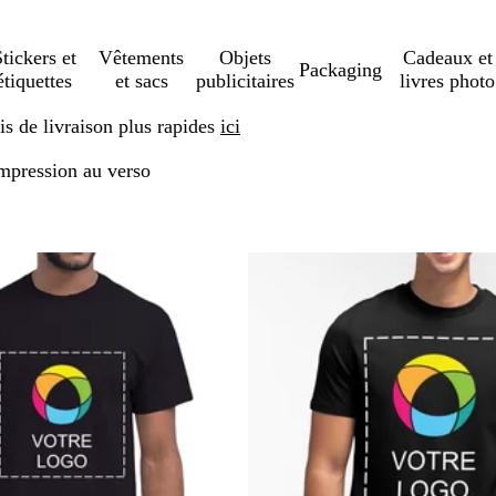
tickers et
Vêtements
Objets
Cadeaux et
Packaging
étiquettes
et sacs
publicitaires
livres photo
s de livraison plus rapides
ici
impression au verso
ser aux résultats filtrés