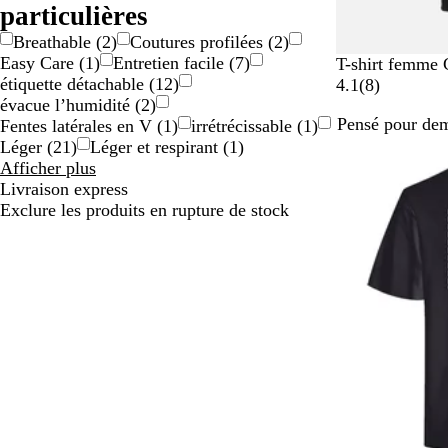
Taille
particulières
Breathable
(
2
)
Coutures profilées
(
2
)
Easy Care
(
1
)
Entretien facile
(
7
)
N
B
B
R
O
T-shirt femme
étiquette détachable
(
12
)
o
l
l
o
r
a
4.1
(
8
)
évacue l’humidité
(
2
)
i
e
e
u
a
v
Pensé pour de
Fentes latérales en V
(
1
)
irrétrécissable
(
1
)
r
u
u
g
n
i
Nouvelles opti
Léger
(
21
)
Léger et respirant
(
1
)
m
r
e
g
s
Résultats
Afficher plus
a
o
e
pour
Livraison express
r
i
Caractéristiques
Exclure les produits en rupture de stock
i
particulières
n
e