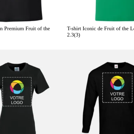
V
G
R
B
B
un Premium Fruit of the
T-shirt Iconic de Fruit of the
e
r
o
l
l
a
2.3
(
3
)
r
i
u
e
a
v
t
s
g
u
n
i
g
c
e
n
c
s
a
h
u
z
i
i
o
n
t
n
é