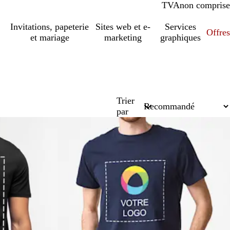
TVA
comprise
non comprise
Invitations, papeterie
Sites web et e-
Services
Offres
et mariage
marketing
graphiques
Trier
par