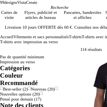
99designs
VistaCreate
Cartes de
Flyers, publicité et
Pancartes, banderoles
S
visite
articles de bureau
et affiches
Diapositive
Livraison 10 jours OFFERTE dès 60 €. Consultez nos délai
1
sur
Accueil
Vêtements et sacs personnalisés
T-shirts
T-shirts avec 
1
T-shirts avec impression au verso
Pas
114 résultats
Pas de quantité minimum
Best-seller
Impression au verso
Catégories
Couleur
B
B
B
D
G
G
J
M
N
O
R
R
V
V
Recommandé
e
l
l
o
r
r
a
a
o
r
o
o
e
i
Best-seller
(
2
)
Nouveau
(
20
)
i
a
e
r
i
i
u
r
i
a
s
u
r
o
Nouvelles options
(
20
)
g
n
u
é
s
s
n
r
r
n
e
g
t
l
Pensé pour demain
(
17
)
e
c
/
e
o
g
e
e
Note des clients
a
/
n
e
t