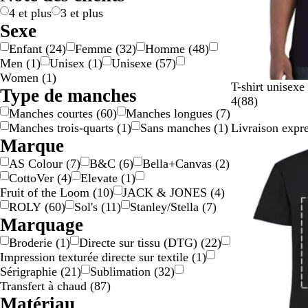
r
d
4 et plus
3 et plus
g
o
Sexe
e
r
Enfant
(
24
)
Femme
(
32
)
Homme
(
48
)
n
é
Men
(
1
)
Unisex
(
1
)
Unisexe
(
57
)
t
Women
(
1
)
N
B
B
G
O
T-shirt unisex
Type de manches
o
l
l
r
r
a
4
(
88
)
Manches courtes
(
60
)
Manches longues
(
7
)
i
e
e
i
a
v
Manches trois-quarts
(
1
)
Sans manches
(
1
)
Livraison expre
r
u
u
s
n
i
Marque
m
r
c
g
s
a
o
h
e
AS Colour
(
7
)
B&C
(
6
)
Bella+Canvas
(
2
)
r
i
i
CottoVer
(
4
)
Elevate
(
1
)
i
n
Fruit of the Loom
(
10
)
JACK & JONES
(
4
)
n
é
ROLY
(
60
)
Sol's
(
11
)
Stanley/Stella
(
7
)
e
Marquage
Broderie
(
1
)
Directe sur tissu (DTG)
(
22
)
Impression texturée directe sur textile
(
1
)
Sérigraphie
(
21
)
Sublimation
(
32
)
Transfert à chaud
(
87
)
Matériau