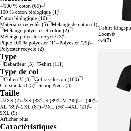
100 % coton
(
65
)
100 % coton biologique
(
1
)
Coton biologique
(
16
)
Matériaux recyclés
(
5
)
Mélange de coton
(
1
)
N
G
B
B
B
T-shirt Ringsp
Mélange polyester et coton
(
2
)
o
r
l
l
l
Loom®
Mélange polyester recyclé
(
3
)
i
i
e
a
e
a
4.4
(
7
)
Piqué 100 % polyester
(
1
)
Polyester
(
29
)
r
s
u
n
u
v
Polyester recyclé
(
2
)
c
r
c
f
i
Type
h
o
o
s
Débardeur
(
3
)
T-shirt
(
111
)
i
i
n
Type de col
n
c
é
é
Col en V
(
3
)
Col ras-du-cou
(
100
)
Col standard
(
5
)
Scoop Neck
(
3
)
Taille
2XS
(
2
)
XS
(
33
)
S
(
89
)
M
(
90
)
L
(
90
)
XL
(
89
)
2XL
(
87
)
3XL
(
56
)
4XL
(
21
)
5XL
(
9
)
Résultats
Afficher plus
pour
Caractéristiques