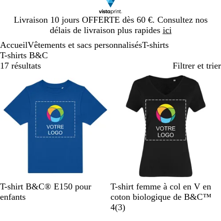
Diapositive
Livraison 10 jours OFFERTE dès 60 €. Consultez nos
1
délais de livraison plus rapides
ici
sur
Accueil
Vêtements et sacs personnalisés
T-shirts
1
T-shirts B&C
17 résultats
Filtrer et trier
Nouveau
B
R
O
F
N
N
G
K
B
R
T-shirt B&C® E150 pour
T-shirt femme à col en V en
l
o
r
u
o
o
r
a
l
o
enfants
coton biologique de B&C™
e
u
a
c
i
i
i
k
e
u
a
4
(
3
)
u
g
n
h
r
r
s
i
u
g
v