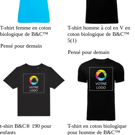
B
G
K
F
G
N
K
G
R
B
T-shirt femme en coton
T-shirt homme à col en V en
l
r
a
u
r
o
a
r
o
l
biologique de B&C™
coton biologique de B&C™
e
i
k
c
i
i
k
i
u
e
A
5
(
1
)
Pensé pour demain
u
s
i
h
s
r
i
s
g
u
v
Pensé pour demain
l
s
s
c
c
e
m
i
Nouveau
a
p
i
l
l
a
s
g
o
a
a
a
r
o
r
i
i
i
n
t
r
r
n
e
N
B
N
G
K
R
R
t-shirt B&C® 190 pour
T-shirt en coton biologique
o
l
o
r
a
o
o
enfants
pour homme de B&C™