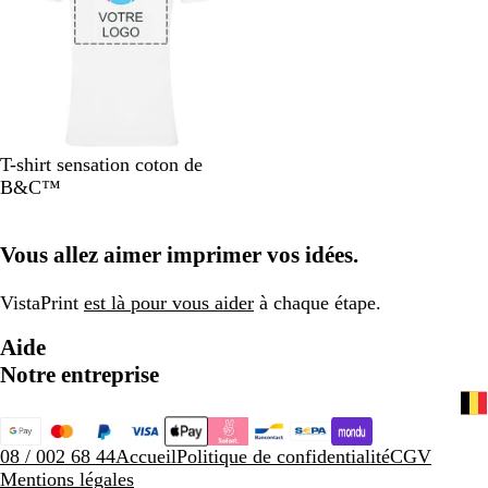
t
B
T-shirt sensation coton de
l
B&C™
a
n
Vous allez aimer imprimer vos idées.
c
VistaPrint
est là pour vous aider
à chaque étape.
Aide
Notre entreprise
08 / 002 68 44
Accueil
Politique de confidentialité
CGV
Mentions légales