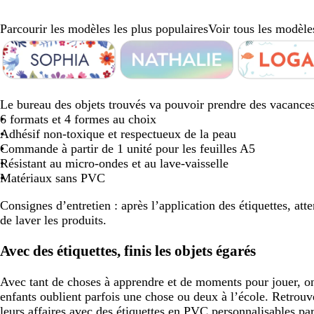
défiler
défiler
défil
Parcourir les modèles les plus populaires
Voir tous les modèle
Diapositive
1
sur
8
b
n
j
b
c
g
a
g
o
p
r
l
o
a
l
r
r
c
r
r
e
o
Le bureau des objets trouvés va pouvoir prendre des vacances
a
i
u
e
è
i
i
i
a
r
s
6 formats et 4 formes au choix
n
r
n
u
m
s
e
s
n
v
e
Adhésif non-toxique et respectueux de la peau
c
e
c
e
c
r
c
g
e
Commande à partir de 1 unité pour les feuilles A5
l
l
l
e
n
Résistant au micro-ondes et au lave-vaisselle
a
a
a
c
Matériaux sans PVC
i
i
i
h
Consignes d’entretien :
après l’application des étiquettes, at
r
r
r
e
de laver les produits.
Avec des étiquettes, finis les objets égarés
Avec tant de choses à apprendre et de moments pour jouer, o
enfants oublient parfois une chose ou deux à l’école. Retrouve
leurs affaires avec des étiquettes en PVC personnalisables par