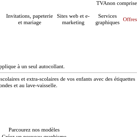
TVA
comprise
non comprise
Invitations, papeterie
Sites web et e-
Services
Offres
et mariage
marketing
graphiques
pplique à un seul autocollant.
 scolaires et extra-scolaires de vos enfants avec des étiquettes
ndes et au lave-vaisselle.
Loading
options
Parcourez nos modèles
Créez un nouveau graphisme