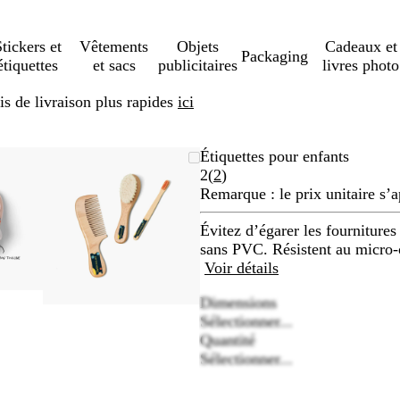
tickers et
Vêtements
Objets
Cadeaux et
Packaging
étiquettes
et sacs
publicitaires
livres photo
s de livraison plus rapides
ici
ge
m
isez
uez
Image
Zoom
Utilisez
Cliquez
Étiquettes pour enfants
mable
zoomable
au
les
pour
Lire
2
(
2
)
imum
hes
lopper
minimum
touches
développer
les
Remarque : le prix unitaire s’a
plus
2
et
Évitez d’égarer les fournitures
avis
ns
moins
sans PVC. Résistent au micro-o
pour
Voir détails
mer
zoomer
Dimensions
et
Sélectionner...
les
Quantité
hes
touches
Sélectionner...
hées
fléchées
pour
faire