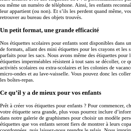
ou même un numéro de téléphone. Ainsi, les enfants reconnaît
leur appartient (ou non). Et s’ils les perdent quand même, vo
retrouver au bureau des objets trouvés.
Un petit format, une grande efficacité
Nos étiquettes scolaires pour enfants sont disponibles dans 
de formats, allant des mini étiquettes pour les crayons et les
parfaits pour les sacs. Nous avons même des étiquettes pour 
étiquettes imperméables résistent à tout sans se décoller, ce qu
activités scolaires ou extra-scolaires et les colonies de vacan
micro-ondes et au lave-vaisselle. Vous pouvez donc les coller 
les boîtes-repas.
Ce qu’il y a de mieux pour vos enfants
Prêt à créer vos étiquettes pour enfants ? Pour commencer, ch
votre étiquette sera grande, plus vous pourrez inclure d’info
dans notre galerie de graphismes pour choisir un modèle perso
étiquettes que vos enfants seront fiers de montrer à leurs cop
coordonnées, puis laissez-nous prendre le relais. Nous impri