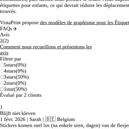
étiquettes pour enfants, ce qui devrait réduire les déplacemen
trouvés.
VistaPrint propose
des modèles de graphisme pour les Étiquet
FAQs
Avis
2
2
(
2
)
avis
Comment nous recueillons et présentons les
avis
Filtrer par
5
stars
(
0
%)
4
stars
(
0
%)
3
stars
(
50
%)
2
stars
(
0
%)
1
star
(
50
%)
Évalué par 2 clients
1
Blijft niet kleven
1 févr. 2026
|
Sarah
| 🇧🇪 Belgium
Stickers komen snel los (na enkele uren, dagen) van de flesje