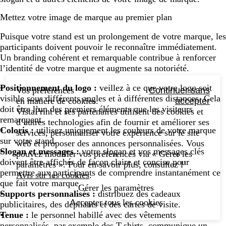
Mettez votre image de marque au premier plan
Puisque votre stand est un prolongement de votre marque, les
participants doivent pouvoir le reconnaître immédiatement.
Un branding cohérent et remarquable contribue à renforcer
l’identité de votre marque et augmente sa notoriété.
Positionnement du logo :
veillez à ce que votre logo soit
Vos préférences
Continuer sans
visible sous différents angles et à différentes distances. Cela
en matière de cookies.
accepter
doit être l’un des premiers éléments que les visiteurs
VistaPrint et ses partenaires utilisent des cookies et
remarquent.
d’autres technologies afin de fournir et améliorer ses
Coloris :
utilisez uniquement les couleurs de votre marque
services, personnaliser votre expérience sur le site
sur votre stand.
web et proposer des annonces personnalisées. Vous
Slogan et messages :
votre slogan et vos messages clés
pouvez modifier vos préférences via « Gérer les
doivent être affichés de façon claire et concise pour
paramètres ». Pour en savoir plus, consultez l’
permettre aux participants de comprendre instantanément ce
Avis sur les cookies
.
que fait votre marque.
Gérer les paramètres
Supports personnalisés :
distribuez des cadeaux
Accepter tous les cookies
publicitaires, des dépliants et des cartes de visite.
Tenue :
le personnel habillé avec des vêtements
personnalisés, par exemple des T-shirts, communique un