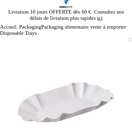
Diapositive
Livraison 10 jours OFFERTE dès 60 €. Consultez nos
1
délais de livraison plus rapides
ici
sur
Accueil
Packaging
Packaging alimentaire vente à emporter
1
...
Disposable Trays
Diapositive
Image
Zoom
Utilisez
Cliquez
1
zoomable
au
les
pour
sur
minimum
touches
développer
1
plus
et
moins
pour
zoomer
et
les
touches
fléchées
pour
faire
défiler