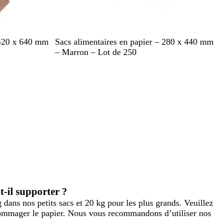
M
 420 x 640 mm
Sacs alimentaires en papier – 280 x 440 mm
a
– Marron – Lot de 250
r
r
o
n
-il supporter ?
ans nos petits sacs et 20 kg pour les plus grands. Veuillez
dommager le papier. Nous vous recommandons d’utiliser nos