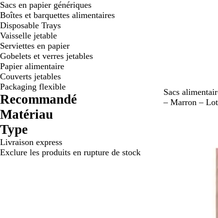
Sacs en papier génériques
Boîtes et barquettes alimentaires
Disposable Trays
Vaisselle jetable
Serviettes en papier
Gobelets et verres jetables
Papier alimentaire
Couverts jetables
Packaging flexible
M
Sacs alimentai
Recommandé
a
– Marron – Lot
Matériau
r
r
Type
o
Livraison express
n
Exclure les produits en rupture de stock