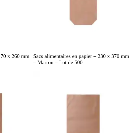
M
 170 x 260 mm
Sacs alimentaires en papier – 230 x 370 mm
a
– Marron – Lot de 500
r
r
o
n