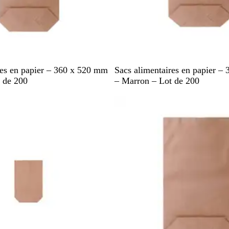
M
res en papier – 360 x 520 mm
Sacs alimentaires en papier –
a
 de 200
– Marron – Lot de 200
r
stock
En rupture de stock
r
o
n