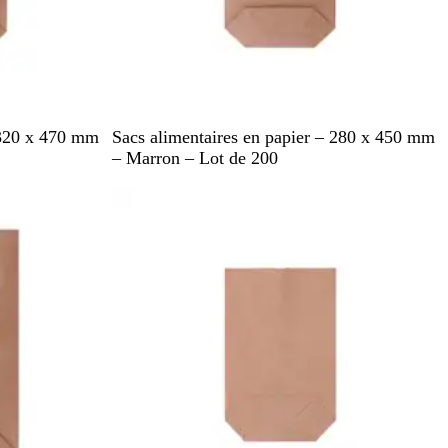
M
 320 x 470 mm
Sacs alimentaires en papier – 280 x 450 mm
a
– Marron – Lot de 200
r
En rupture de stock
r
o
n