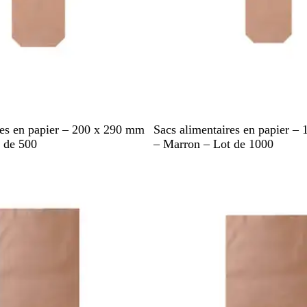
M
res en papier – 200 x 290 mm
Sacs alimentaires en papier –
a
 de 500
– Marron – Lot de 1000
r
r
o
n