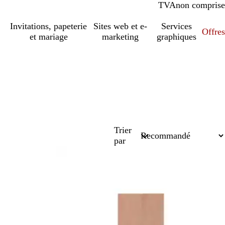
TVA
comprise
non comprise
Invitations, papeterie
Sites web et e-
Services
Offres
et mariage
marketing
graphiques
Trier
par