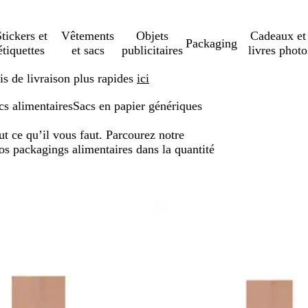
tickers et
Vêtements
Objets
Cadeaux et
Packaging
étiquettes
et sacs
publicitaires
livres photo
s de livraison plus rapides
ici
cs alimentaires
Sacs en papier génériques
ut ce qu’il vous faut. Parcourez notre
os packagings alimentaires dans la quantité
r aux résultats filtrés