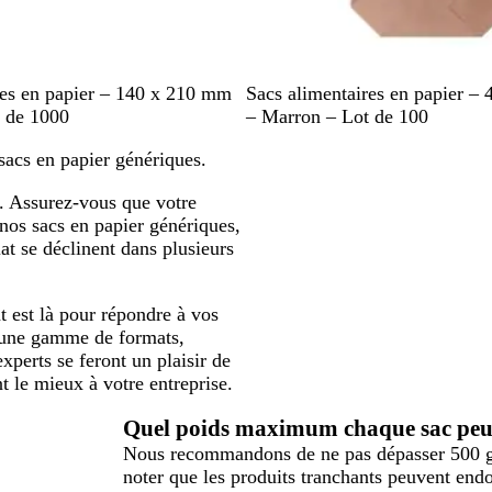
M
res en papier – 140 x 210 mm
Sacs alimentaires en papier –
a
 de 1000
– Marron – Lot de 100
r
sacs en papier génériques.
r
o
t. Assurez-vous que votre
n
 nos sacs en papier génériques,
at se déclinent dans plusieurs
t est là pour répondre à vos
e une gamme de formats,
xperts se feront un plaisir de
t le mieux à votre entreprise.
Quel poids maximum chaque sac peut
Nous recommandons de ne pas dépasser 500 g d
noter que les produits tranchants peuvent en