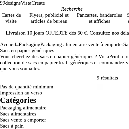
99designs
VistaCreate
Cartes de
Flyers, publicité et
Pancartes, banderoles
S
visite
articles de bureau
et affiches
Diapositive
Livraison 10 jours OFFERTE dès 60 €. Consultez nos délai
1
sur
Accueil
Packaging
Packaging alimentaire vente à emporter
Sa
1
...
Sacs en papier génériques
Vous cherchez des sacs en papier génériques ? VistaPrint a to
collection de sacs en papier kraft génériques et commandez v
que vous souhaitez.
Passe
9 résultats
Pas de quantité minimum
Best-seller
Impression au verso
Catégories
Packaging alimentaire
Sacs alimentaires
Sacs vente à emporter
Sacs à pain