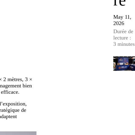
ré
May 11,
2026
Durée de
lecture :
3 minutes
× 2 mètres, 3 ×
ménagement bien
efficace.
d’exposition,
tratégique de
adaptent