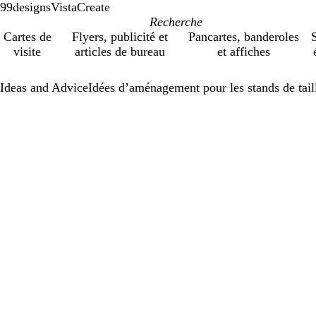
99designs
VistaCreate
Cartes de
Flyers, publicité et
Pancartes, banderoles
S
visite
articles de bureau
et affiches
Ideas and Advice
Idées d’aménagement pour les stands de taille