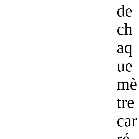
de
ch
aq
ue
mè
tre
car