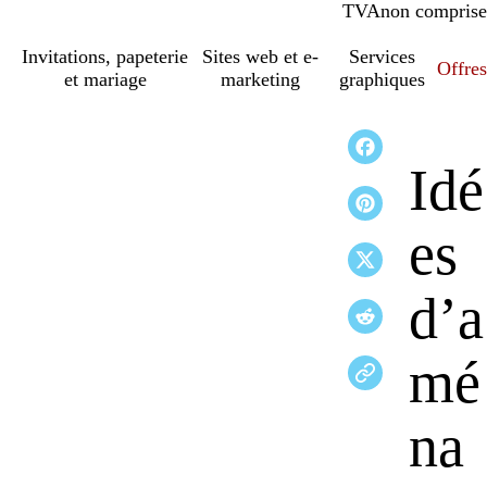
TVA
comprise
non comprise
Invitations, papeterie
Sites web et e-
Services
Offres
et mariage
marketing
graphiques
Idé
es
d’a
mé
na