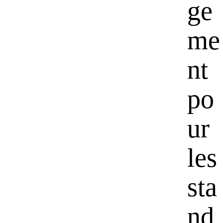
ge
me
nt
po
ur
les
sta
nd