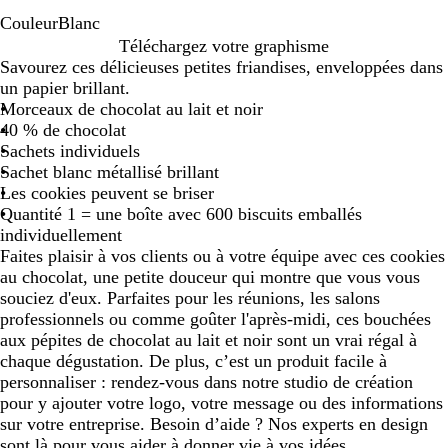
Couleur
Blanc
B
Téléchargez votre graphisme
l
Savourez ces délicieuses petites friandises, enveloppées dans
a
un papier brillant.
n
Morceaux de chocolat au lait et noir
c
40 % de chocolat
Sachets individuels
Sachet blanc métallisé brillant
Les cookies peuvent se briser
Quantité 1 = une boîte avec 600 biscuits emballés
individuellement
Faites plaisir à vos clients ou à votre équipe avec ces cookies
au chocolat, une petite douceur qui montre que vous vous
souciez d'eux. Parfaites pour les réunions, les salons
professionnels ou comme goûter l'après-midi, ces bouchées
aux pépites de chocolat au lait et noir sont un vrai régal à
chaque dégustation. De plus, c’est un produit facile à
personnaliser : rendez-vous dans notre studio de création
pour y ajouter votre logo, votre message ou des informations
sur votre entreprise. Besoin d’aide ? Nos experts en design
sont là pour vous aider à donner vie à vos idées.