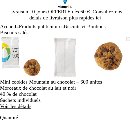
Diapositive
Livraison 10 jours OFFERTE dès 60 €. Consultez nos
1
délais de livraison plus rapides
ici
sur
Accueil
Produits publicitaires
Biscuits et Bonbons
1
...
Biscuits salés
Diapositive
Image
Zoom
Utilisez
Cliquez
Image
Zoom
Utilisez
Cliquez
Image
Zoom
Utilisez
Cliquez
1
zoomable
au
les
pour
zoomable
au
les
pour
zoomable
au
les
pour
sur
minimum
touches
développer
minimum
touches
développer
minimum
touches
développe
3
plus
plus
plus
et
et
et
moins
moins
moins
pour
pour
pour
zoomer
zoomer
zoomer
Mini cookies Mountain au chocolat – 600 unités
et
et
et
Morceaux de chocolat au lait et noir
les
les
les
40 % de chocolat
touches
touches
touches
Sachets individuels
fléchées
fléchées
fléchées
Voir les détails
pour
pour
pour
faire
faire
faire
Quantité
défiler
défiler
défiler