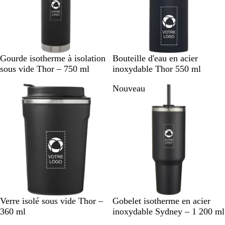
e
n
n
t
t
B
B
B
N
A
B
R
B
Gourde isotherme à isolation
Bouteille d'eau en acier
l
l
l
o
r
l
o
l
sous vide Thor – 750 ml
inoxydable Thor 550 ml
a
e
a
i
g
a
u
e
Nouveau
Nouveau
c
u
n
r
e
n
g
u
k
f
c
u
n
c
e
(
o
n
t
P
n
i
é
F
c
)
é
N
B
B
N
G
L
R
B
Verre isolé sous vide Thor –
Gobelet isotherme en acier
o
l
l
o
r
i
o
l
360 ml
inoxydable Sydney – 1 200 ml
i
a
e
i
i
l
u
e