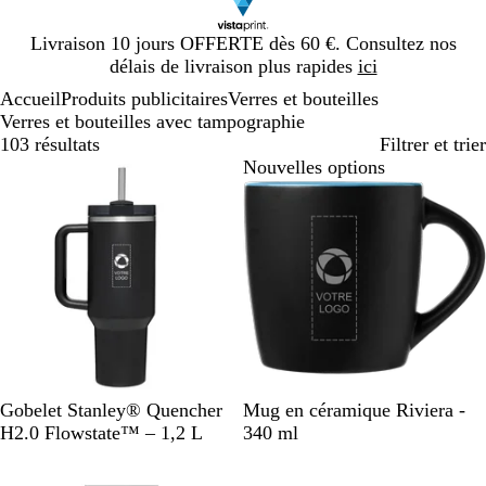
Diapositive
Livraison 10 jours OFFERTE dès 60 €. Consultez nos
1
délais de livraison plus rapides
ici
sur
Accueil
Produits publicitaires
Verres et bouteilles
1
Verres et bouteilles avec tampographie
103 résultats
Filtrer et trier
Nouvelles options
N
C
G
N
N
N
N
N
Gobelet Stanley® Quencher
Mug en céramique Riviera -
o
r
r
o
o
o
o
o
H2.0 Flowstate™ – 1,2 L
340 ml
i
è
i
i
i
i
i
i
Nouveau
r
m
s
r
r
r
r
r