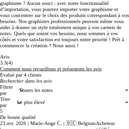
graphisme ? Aucun souci : avec notre fonctionnalité
d’importation, vous pourrez importer votre graphisme et
vous concentrer sur le choix des produits correspondant à vos
besoins. Nos graphistes professionnels peuvent même vous
aider à donner un style totalement unique à vos carnets de
notes. Quels que soient vos besoins, nous sommes à vos
côtés et votre satisfaction est toujours notre priorité ! Prêt à
commencer la création ? Nous aussi !
Avis
4
3.3
(
4
)
avis
Comment nous recueillons et présentons les avis
Évalué par 4 clients
Mes
recherches
Filtrer
par
Trier
par
5
De bonne qualité
23 avr. 2026
|
Marie-Ange C.
| 🇧🇪 Belgium
Acheteur