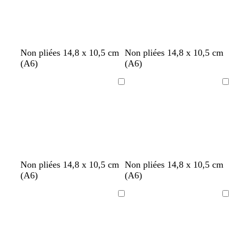
o
l
n
a
c
i
é
r
n
g
b
b
g
b
Non pliées 14,8 x 10,5 cm
Non pliées 14,8 x 10,5 cm
o
r
l
l
r
l
(A6)
(A6)
i
i
a
a
i
a
r
s
n
n
s
n
Chargement
Chargement
f
c
c
c
c
o
l
n
a
c
i
é
r
b
b
b
b
Non pliées 14,8 x 10,5 cm
Non pliées 14,8 x 10,5 cm
l
l
l
l
(A6)
(A6)
a
a
a
a
n
n
n
n
Chargement
Chargement
c
c
c
c