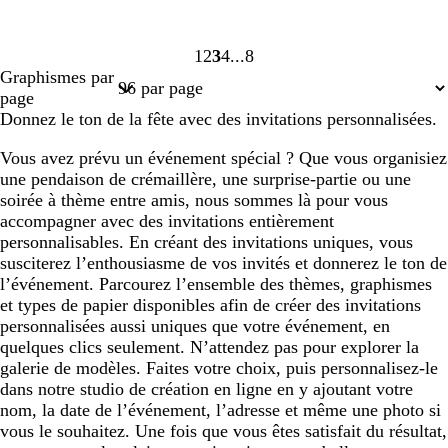
1
2
3
4
8
Page
Page
Page
Page
Page
Graphismes par
1
2
3
4
8
page
Donnez le ton de la fête avec des invitations personnalisées.
Vous avez prévu un événement spécial ? Que vous organisiez
une pendaison de crémaillère, une surprise-partie ou une
soirée à thème entre amis, nous sommes là pour vous
accompagner avec des invitations entièrement
personnalisables. En créant des invitations uniques, vous
susciterez l’enthousiasme de vos invités et donnerez le ton de
l’événement. Parcourez l’ensemble des thèmes, graphismes
et types de papier disponibles afin de créer des invitations
personnalisées aussi uniques que votre événement, en
quelques clics seulement. N’attendez pas pour explorer la
galerie de modèles. Faites votre choix, puis personnalisez-le
dans notre studio de création en ligne en y ajoutant votre
nom, la date de l’événement, l’adresse et même une photo si
vous le souhaitez. Une fois que vous êtes satisfait du résultat,