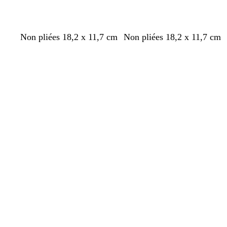
b
l
b
r
c
Non pliées 18,2 x 11,7 cm
Non pliées 18,2 x 11,7 cm
l
i
l
o
r
Chargement
Chargement
a
l
e
s
è
n
a
u
e
m
c
s
c
c
e
l
l
a
a
i
i
r
r