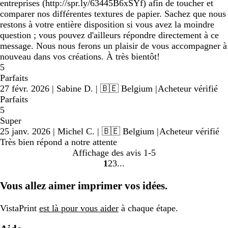
entreprises (http://spr.ly/63445B6xSYf) afin de toucher et
comparer nos différentes textures de papier. Sachez que nous
restons à votre entière disposition si vous avez la moindre
question ; vous pouvez d'ailleurs répondre directement à ce
message. Nous nous ferons un plaisir de vous accompagner à
nouveau dans vos créations. À très bientôt!
5
Parfaits
27 févr. 2026
|
Sabine D.
| 🇧🇪 Belgium
|
Acheteur vérifié
Parfaits
5
Super
25 janv. 2026
|
Michel C.
| 🇧🇪 Belgium
|
Acheteur vérifié
Très bien répond a notre attente
Affichage des avis
1-5
1
2
3
Accéder
Accéder
Accéder
à
à
à
Vous allez aimer imprimer vos idées.
la
la
la
page
page
page
VistaPrint
est là pour vous aider
à chaque étape.