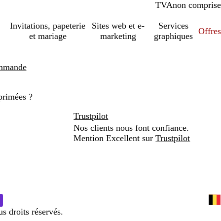
TVA
comprise
non comprise
Invitations, papeterie
Sites web et e-
Services
Offres
et mariage
marketing
graphiques
ommande
mprimées ?
Trustpilot
Nos clients nous font confiance.
Mention Excellent sur
Trustpilot
 droits réservés.