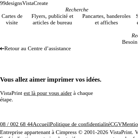
99designs
VistaCreate
Cartes de
Flyers, publicité et
Pancartes, banderoles
S
visite
articles de bureau
et affiches
Besoin
Retour au Centre d’assistance
Vous allez aimer imprimer vos idées.
VistaPrint
est là pour vous aider
à chaque
étape.
08 / 002 68 44
Accueil
Politique de confidentialité
CGV
Mentio
Entreprise appartenant à Cimpress
© 2001-2026 VistaPrint. V