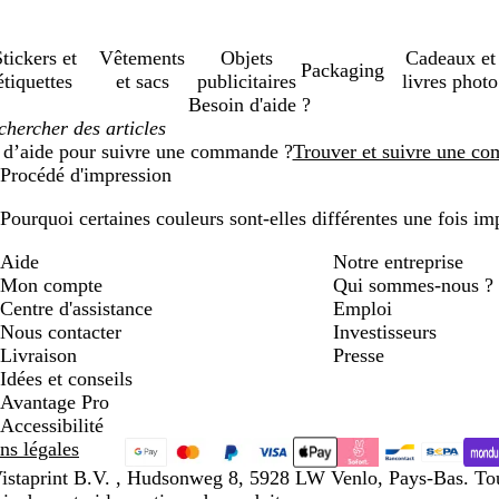
tickers et
Vêtements
Objets
Cadeaux et
Packaging
étiquettes
et sacs
publicitaires
livres photo
Besoin d'aide ?
 d’aide pour suivre une commande ?
Trouver et suivre une c
Procédé d'impression
Pourquoi certaines couleurs sont-elles différentes une fois i
Aide
Notre entreprise
Mon compte
Qui sommes-nous ?
Centre d'assistance
Emploi
Nous contacter
Investisseurs
Livraison
Presse
Idées et conseils
Avantage Pro
Accessibilité
ns légales
istaprint B.V. , Hudsonweg 8, 5928 LW Venlo, Pays-Bas. Tous