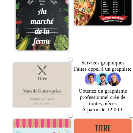
c
o
o
a
e
o
n
n
u
t
c
c
x
t
é
é
n
n
n
a
o
o
o
i
i
i
r
r
r
Services graphiques
Faites appel à un graphiste
Obtenez un graphisme
professionnel créé de
toutes pièces
À partir de 12,00 €
f
g
g
m
r
a
r
r
a
o
u
i
i
r
u
v
s
s
r
g