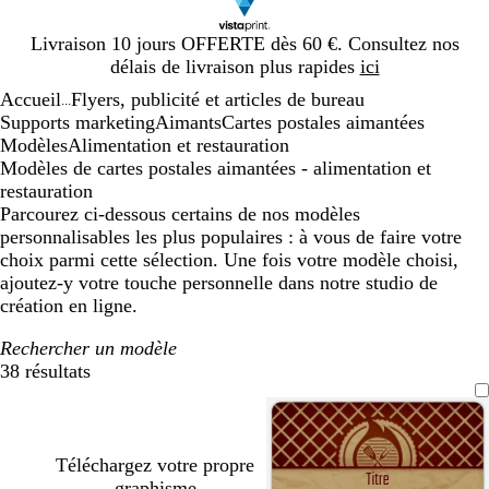
Diapositive
Livraison 10 jours OFFERTE dès 60 €. Consultez nos
1
délais de livraison plus rapides
ici
sur
Accueil
Flyers, publicité et articles de bureau
1
...
Supports marketing
Aimants
Cartes postales aimantées
Modèles
Alimentation et restauration
Modèles de cartes postales aimantées - alimentation et
restauration
Parcourez ci-dessous certains de nos modèles
personnalisables les plus populaires : à vous de faire votre
choix parmi cette sélection. Une fois votre modèle choisi,
ajoutez-y votre touche personnelle dans notre studio de
création en ligne.
Rechercher un modèle
38 résultats
Filtres
Téléchargez votre propre
graphisme