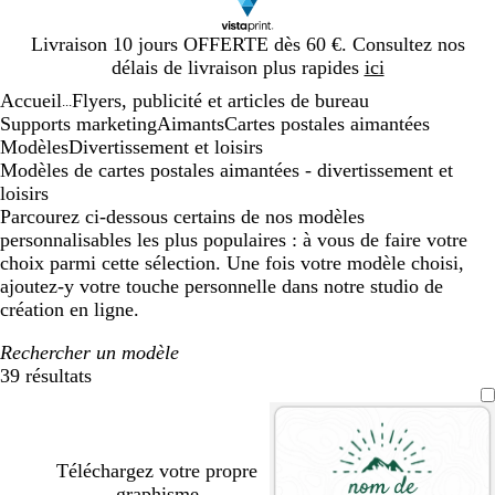
Diapositive
Livraison 10 jours OFFERTE dès 60 €. Consultez nos
1
délais de livraison plus rapides
ici
sur
Accueil
Flyers, publicité et articles de bureau
1
...
Supports marketing
Aimants
Cartes postales aimantées
Modèles
Divertissement et loisirs
Modèles de cartes postales aimantées - divertissement et
loisirs
Parcourez ci-dessous certains de nos modèles
personnalisables les plus populaires : à vous de faire votre
choix parmi cette sélection. Une fois votre modèle choisi,
ajoutez-y votre touche personnelle dans notre studio de
création en ligne.
Rechercher un modèle
39 résultats
Filtres
Téléchargez votre propre
graphisme