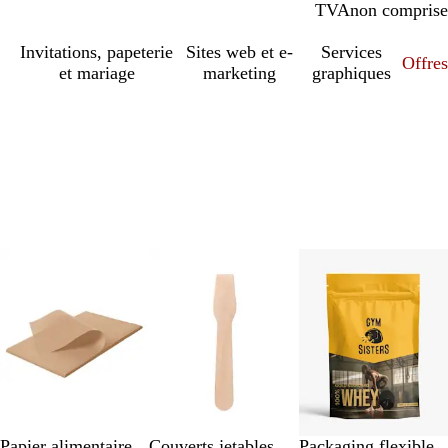
TVA
comprise
non comprise
Invitations, papeterie
Sites web et e-
Services
Offres
et mariage
marketing
graphiques
Papier alimentaire
Couverts jetables
Packaging flexible