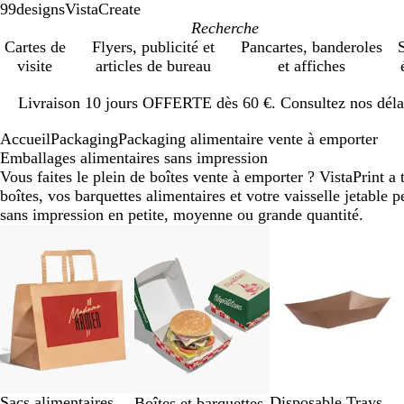
99designs
VistaCreate
Cartes de
Flyers, publicité et
Pancartes, banderoles
S
visite
articles de bureau
et affiches
Diapositive
Livraison 10 jours OFFERTE dès 60 €. Consultez nos délai
1
sur
Accueil
Packaging
Packaging alimentaire vente à emporter
1
Emballages alimentaires sans impression
Vous faites le plein de boîtes vente à emporter ? VistaPrint 
boîtes, vos barquettes alimentaires et votre vaisselle jetable
sans impression en petite, moyenne ou grande quantité.
Diapositives
1
à
8
sur
9
Sacs alimentaires
Disposable Trays
Boîtes et barquettes