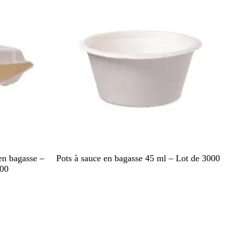
c
B
en bagasse –
Pots à sauce en bagasse 45 ml – Lot de 3000
l
200
a
En rupture de stock
n
c