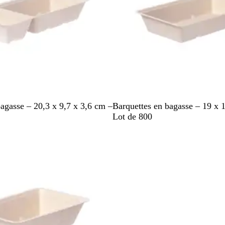
B
agasse – 20,3 x 9,7 x 3,6 cm –
Barquettes en bagasse – 19 x 
l
Lot de 800
a
stock
n
c
p
â
l
e