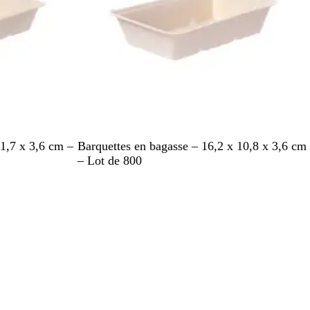
B
11,7 x 3,6 cm –
Barquettes en bagasse – 16,2 x 10,8 x 3,6 cm
l
– Lot de 800
a
n
c
p
â
l
e