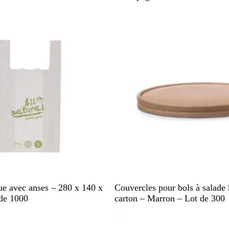
i
stock
En rupture de stock
r
/
C
h
a
m
p
a
g
n
e
M
ue avec anses – 280 x 140 x
Couvercles pour bols à salade
a
de 1000
carton – Marron – Lot de 300
r
stock
En rupture de stock
r