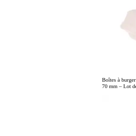
l
e
B
Boîtes à burge
l
70 mm – Lot d
a
En rupture de 
n
c