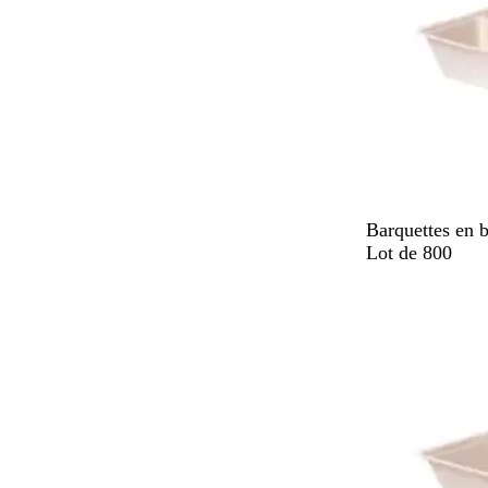
B
Barquettes en b
l
Lot de 800
a
En rupture de 
n
c
p
â
l
e