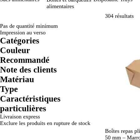
alimentaires
Pa
304 résultats
Pas de quantité minimum
En rupture de 
Impression au verso
Catégories
Couleur
Recommandé
Note des clients
Matériau
Type
Caractéristiques
particulières
Livraison express
Exclure les produits en rupture de stock
M
Boîtes repas pl
a
50 mm – Marro