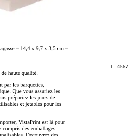
agasse – 14,4 x 9,7 x 3,5 cm –
1
4
5
6
7
Accéder
Accéde
Accéd
Accé
Acc
 de haute qualité.
à
à
à
à
à
la
la
la
la
la
t par les barquettes,
page
page
page
page
pag
ique. Que vous assuriez les
ous prépariez les jours de
lisables et jetables pour les
porter, VistaPrint est là pour
 y compris des emballages
nnalisables. Découvrez des