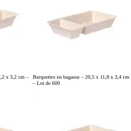
B
7,2 x 3,2 cm –
Barquettes en bagasse – 20,5 x 11,8 x 3,4 cm
l
– Lot de 600
a
En rupture de stock
n
c
p
â
l
e