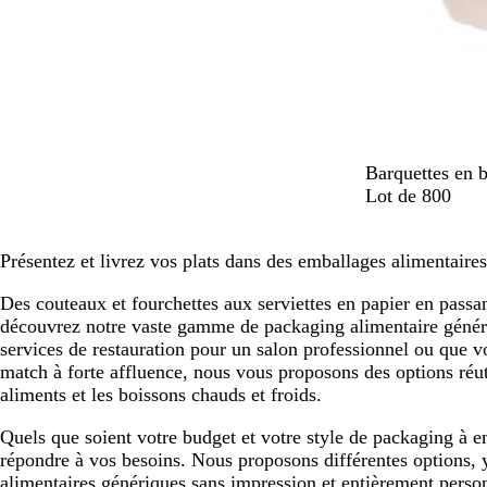
B
Barquettes en b
l
Lot de 800
a
n
Présentez et livrez vos plats dans des emballages alimentaires
c
p
Des couteaux et fourchettes aux serviettes en papier en passan
â
découvrez notre vaste gamme de packaging alimentaire génér
l
services de restauration pour un salon professionnel ou que v
e
match à forte affluence, nous vous proposons des options réuti
aliments et les boissons chauds et froids.
Quels que soient votre budget et votre style de packaging à em
répondre à vos besoins. Nous proposons différentes options,
alimentaires génériques sans impression et entièrement perso