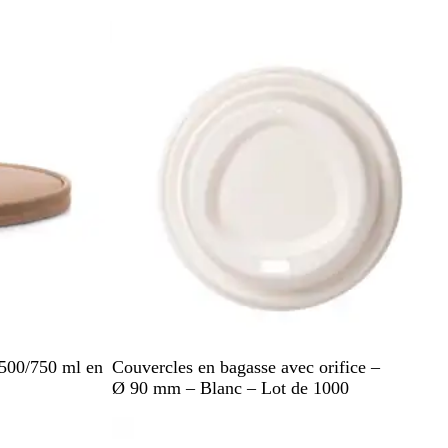
a
En rupture de stock
n
c
B
 500/750 ml en
Couvercles en bagasse avec orifice –
l
Ø 90 mm – Blanc – Lot de 1000
a
En rupture de stock
n