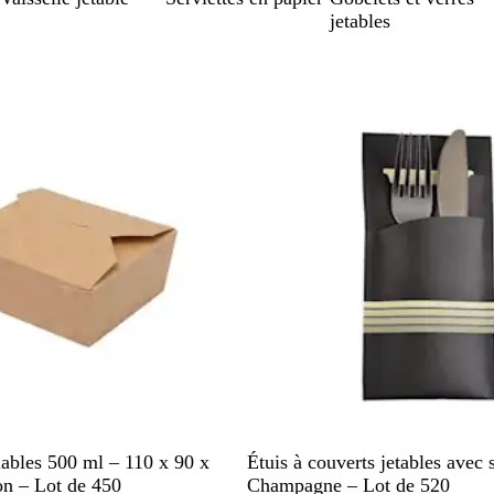
jetables
sser aux résultats filtrés
stock
En rupture de stock
N
iables 500 ml – 110 x 90 x
Étuis à couverts jetables avec s
o
n – Lot de 450
Champagne – Lot de 520