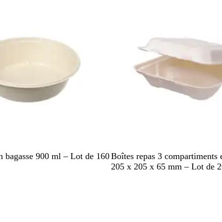
o
n
B
en bagasse 900 ml – Lot de 160
Boîtes repas 3 compartiments 
l
205 x 205 x 65 mm – Lot de 
a
stock
En rupture de stock
n
c