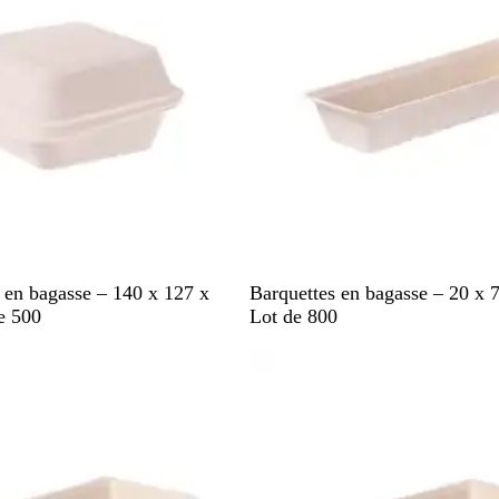
B
r en bagasse – 140 x 127 x
Barquettes en bagasse – 20 x 
l
e 500
Lot de 800
a
stock
En rupture de stock
n
c
p
â
l
e