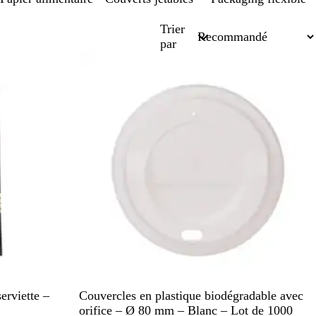
Trier
par
En rupture de stock
B
erviette –
Couvercles en plastique biodégradable avec
l
orifice – Ø 80 mm – Blanc – Lot de 1000