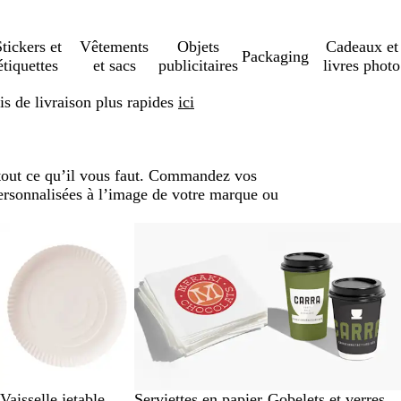
tickers et
Vêtements
Objets
Cadeaux et
Packaging
étiquettes
et sacs
publicitaires
livres photo
s de livraison plus rapides
ici
a tout ce qu’il vous faut. Commandez vos
 personnalisées à l’image de votre marque ou
Vaisselle jetable
Serviettes en papier
Gobelets et verres