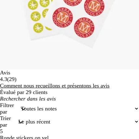
Avis
29
4.3
(
29
)
avis
Comment nous recueillons et présentons les avis
Évalué par 29 clients
Mes
recherches
Filtrer
par
Trier
par
5
Ronde stickers op vel