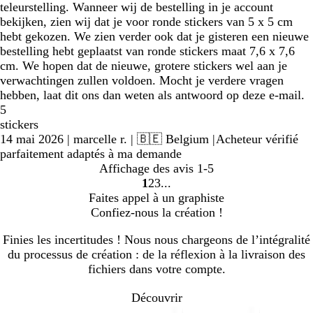
teleurstelling. Wanneer wij de bestelling in je account
bekijken, zien wij dat je voor ronde stickers van 5 x 5 cm
hebt gekozen. We zien verder ook dat je gisteren een nieuwe
bestelling hebt geplaatst van ronde stickers maat 7,6 x 7,6
cm. We hopen dat de nieuwe, grotere stickers wel aan je
verwachtingen zullen voldoen. Mocht je verdere vragen
hebben, laat dit ons dan weten als antwoord op deze e-mail.
5
stickers
14 mai 2026
|
marcelle r.
| 🇧🇪 Belgium
|
Acheteur vérifié
parfaitement adaptés à ma demande
Affichage des avis
1-5
1
2
3
Accéder
Accéder
Accéder
Faites appel à un graphiste
à
à
à
Confiez-nous la création !
la
la
la
page
page
page
Finies les incertitudes ! Nous nous chargeons de l’intégralité
du processus de création : de la réflexion à la livraison des
fichiers dans votre compte.
Découvrir