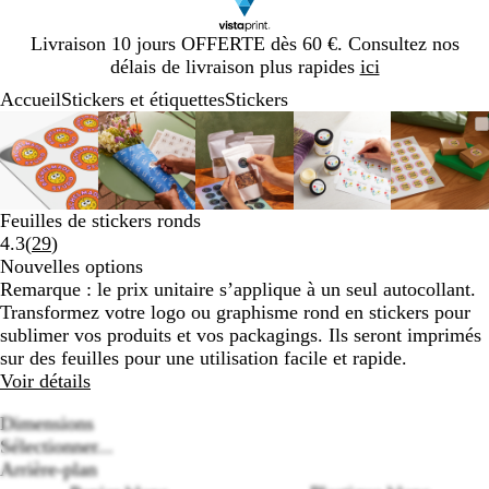
Diapositive
Livraison 10 jours OFFERTE dès 60 €. Consultez nos
1
délais de livraison plus rapides
ici
sur
Accueil
Stickers et étiquettes
Stickers
1
Diapositive
Image
Zoom
Utilisez
Cliquez
Image
Zoom
Utilisez
Cliquez
Image
Zoom
Utilisez
Cliquez
Image
Zoom
Utilisez
Cliquez
Image
Zoom
Utilis
Cliqu
1
zoomable
au
les
pour
zoomable
au
les
pour
zoomable
au
les
pour
zoomable
au
les
pour
zooma
au
les
pour
sur
minimum
touches
développer
minimum
touches
développer
minimum
touches
développer
minimum
touches
développer
mini
touch
dével
5
plus
plus
plus
plus
plus
et
et
et
et
et
Feuilles de stickers ronds
moins
moins
moins
moins
moins
Lire
4.3
(
29
)
pour
pour
pour
pour
pour
les
Nouvelles options
zoomer
zoomer
zoomer
zoomer
zoome
29
Remarque : le prix unitaire s’applique à un seul autocollant.
et
et
et
et
et
avis
Transformez votre logo ou graphisme rond en stickers pour
les
les
les
les
les
sublimer vos produits et vos packagings. Ils seront imprimés
touches
touches
touches
touches
touch
sur des feuilles pour une utilisation facile et rapide.
fléchées
fléchées
fléchées
fléchées
fléché
Voir détails
pour
pour
pour
pour
pour
faire
faire
faire
faire
faire
Dimensions
défiler
défiler
défiler
défiler
défile
Sélectionner...
Arrière-plan