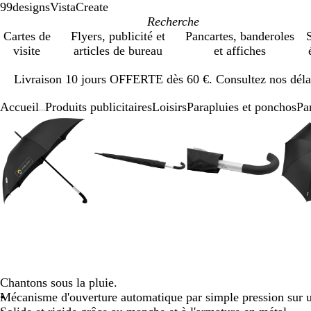
99designs
VistaCreate
Cartes de
Flyers, publicité et
Pancartes, banderoles
S
visite
articles de bureau
et affiches
Diapositive
Livraison 10 jours OFFERTE dès 60 €. Consultez nos délai
1
sur
Accueil
Produits publicitaires
Loisirs
Parapluies et ponchos
Pa
1
...
Diapositive
Image
Zoom
Utilisez
Cliquez
Image
Zoom
Utilisez
Cliquez
Image
Zoom
Utilisez
Cliquez
1
zoomable
au
les
pour
zoomable
au
les
pour
zoomable
au
les
pour
sur
minimum
touches
développer
minimum
touches
développer
minimum
touches
développer
5
plus
plus
plus
et
et
et
moins
moins
moins
pour
pour
pour
zoomer
zoomer
zoomer
et
et
et
les
les
les
touches
touches
touches
fléchées
fléchées
fléchées
Chantons sous la pluie.
pour
pour
pour
Mécanisme d'ouverture automatique par simple pression sur 
faire
faire
faire