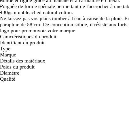
Solide et rigide grâce au manche et à l'armature en métal.
défiler
défiler
défiler
Poignée de forme spéciale permettant de l'accrocher à une tab
130gsm unbleached natural cotton.
Ne laissez pas vos plans tomber à l'eau à cause de la pluie.
parapluie de 58 cm. De conception solide, il résiste aux forts
logo pour promouvoir votre marque.
Caractéristiques du produit
Identifiant du produit
Type
Marque
Détails des matériaux
Poids du produit
Diamètre
Qualité