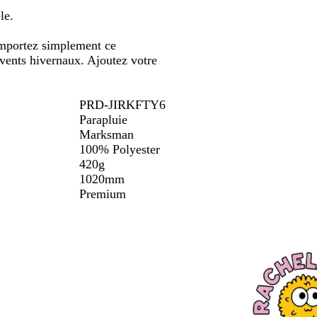
défiler
défiler
u
le.
n
i
 Emportez simplement ce
 vents hivernaux. Ajoutez votre
PRD-JIRKFTY6
Parapluie
Marksman
100% Polyester
420g
1020mm
Premium