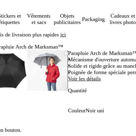
tickers et
Vêtements
Objets
Cadeaux et
Packaging
étiquettes
et sacs
publicitaires
livres photo
s de livraison plus rapides
ici
rapluie Arch de Marksman™
Image
Zoom
Utilisez
Cliquez
Image
Zoom
Utilisez
Cliquez
Parapluie Arch de Marksman
zoomable
au
les
pour
zoomable
au
les
pour
Mécanisme d'ouverture automat
minimum
touches
développer
minimum
touches
développer
Solide et rigide grâce au manch
plus
plus
Poignée de forme spéciale perm
et
et
Voir les détails
moins
moins
Quantité
pour
pour
zoomer
zoomer
et
et
les
les
Couleur
Noir uni
touches
touches
N
fléchées
fléchées
o
pour
pour
i
un bouton.
faire
faire
r