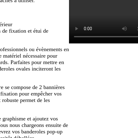
iles à utiliser.
défiler
érieur
de fixation et étui de
professionnels ou évènements en
le matériel nécessaire pour
rds. Parfaites pour mettre en
eroles ovales inciteront les
aire se compose de 2 bannières
e fixation pour empêcher vos
t robuste permet de les
e graphisme et ajoutez vos
 Nous nous chargeons ensuite de
evrez vos banderoles pop-up