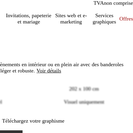
TVA
comprise
non comprise
Invitations, papeterie
Sites web et e-
Services
Offres
et mariage
marketing
graphiques
ènements en intérieur ou en plein air avec des banderoles
léger et robuste.
Voir détails
202 x 100 cm
Loading
el
Visuel uniquement
options
Téléchargez votre graphisme