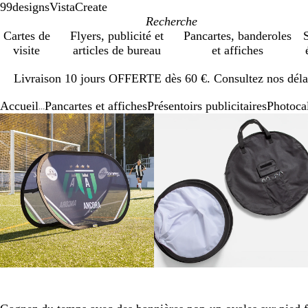
99designs
VistaCreate
Cartes de
Flyers, publicité et
Pancartes, banderoles
S
visite
articles de bureau
et affiches
Diapositive
Livraison 10 jours OFFERTE dès 60 €. Consultez nos délai
1
sur
Accueil
Pancartes et affiches
Présentoirs publicitaires
Photoca
1
...
Diapositive
Image
Zoom
Utilisez
Cliquez
Image
Zoom
Utilisez
Cliquez
1
zoomable
au
les
pour
zoomable
au
les
pour
sur
minimum
touches
développer
minimum
touches
développer
3
plus
plus
et
et
moins
moins
pour
pour
zoomer
zoomer
et
et
les
les
touches
touches
fléchées
fléchées
pour
pour
faire
faire