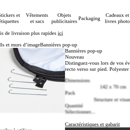
tickers et
Vêtements
Objets
Cadeaux et
Packaging
étiquettes
et sacs
publicitaires
livres photo
s de livraison plus rapides
ici
lls et murs d’image
Bannières pop-up
Image
Zoom
Utilisez
Cliquez
Bannières pop-up
zoomable
au
les
pour
Nouveau
minimum
touches
développer
Distinguez-vous lors de vos év
plus
recto verso sur pied. Polyester 
et
Dimensions
moins
142 x 70 cm
pour
Pack
zoomer
et
Structure et visu
les
Quantité
touches
Sélectionner...
fléchées
pour
Caractéristiques et gabarit
faire