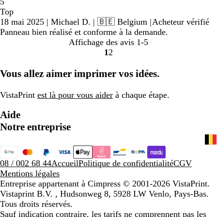
5
Top
18 mai 2025
|
Michael D.
| 🇧🇪 Belgium
|
Acheteur vérifié
Panneau bien réalisé et conforme à la demande.
Affichage des avis
1-5
1
2
Accéder
Accéder
à
à
Vous allez aimer imprimer vos idées.
la
la
page
page
VistaPrint
est là pour vous aider
à chaque étape.
Aide
Notre entreprise
08 / 002 68 44
Accueil
Politique de confidentialité
CGV
Mentions légales
Entreprise appartenant à Cimpress
© 2001-2026 VistaPrint.
Vistaprint B.V. , Hudsonweg 8, 5928 LW Venlo, Pays-Bas.
Tous droits réservés.
Sauf indication contraire, les tarifs ne comprennent pas les