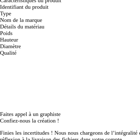
Caractéristiques du produit
défiler
défiler
défiler
défiler
défiler
défil
Identifiant du produit
Type
Nom de la marque
Détails du matériau
Poids
Hauteur
Diamètre
Qualité
Faites appel à un graphiste
Confiez-nous la création !
Finies les incertitudes ! Nous nous chargeons de l’intégralité 
réflexion à la livraison des fichiers dans votre compte.