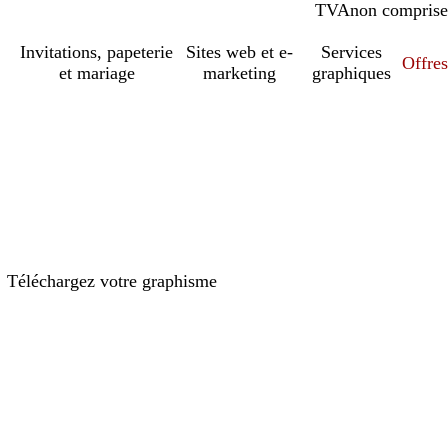
TVA
comprise
non comprise
Invitations, papeterie
Sites web et e-
Services
Offres
et mariage
marketing
graphiques
Téléchargez votre graphisme