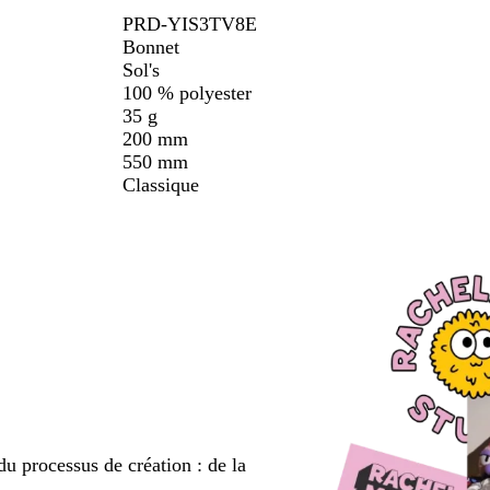
er
défiler
défiler
défiler
u
PRD-YIS3TV8E
i
Bonnet
t
Sol's
100 % polyester
35 g
200 mm
550 mm
Classique
du processus de création : de la