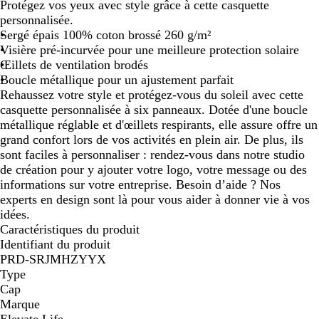
o
l
r
o
l
l
r
l
o
Protégez vos yeux avec style grâce à cette casquette
i
e
a
u
a
e
i
e
s
personnalisée.
r
u
n
g
n
u
s
u
e
Sergé épais 100% coton brossé 260 g/m²
u
g
e
c
m
t
c
c
Visière pré-incurvée pour une meilleure protection solaire
n
e
a
e
l
l
Œillets de ventilation brodés
i
r
m
a
a
Boucle métallique pour un ajustement parfait
i
p
i
i
Rehaussez votre style et protégez-vous du soleil avec cette
n
ê
r
r
casquette personnalisée à six panneaux. Dotée d'une boucle
e
t
métallique réglable et d'œillets respirants, elle assure offre un
e
grand confort lors de vos activités en plein air. De plus, ils
sont faciles à personnaliser : rendez-vous dans notre studio
de création pour y ajouter votre logo, votre message ou des
informations sur votre entreprise. Besoin d’aide ? Nos
experts en design sont là pour vous aider à donner vie à vos
idées.
Caractéristiques du produit
Identifiant du produit
PRD-SRJMHZYYX
Type
Cap
Marque
Elevate Life