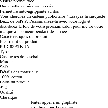
s
t
n
t
n
g
u
u
r
h
t
u
u
l
Visière préincurvée
f
b
g
v
c
e
d
c
s
p
r
l
e
Deux œillets d'aération brodés
o
o
e
i
e
i
i
o
o
a
Fermeture auto-agrippante au dos
n
u
f
m
e
a
m
i
g
Vous cherchez un cadeau publicitaire ? Essayez la casquette
c
t
i
l
m
o
Buzz de Sol's®. Personnalisez-la avec votre logo et
é
e
n
e
n
distribuez-la lors de votre prochain salon pour mettre votre
i
u
marque à l'honneur pendant des années.
l
i
Caractéristiques du produit
l
t
Identifiant du produit
e
PRD-8ZATKIJA
Type
Casquettes de baseball
Marque
Sol's
Détails des matériaux
100% cotton
Poids du produit
45g
Qualité
Classique
Faites appel à un graphiste
Confiez-nous la création !