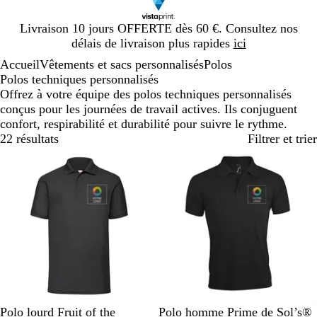
Diapositive
Livraison 10 jours OFFERTE dès 60 €. Consultez nos
1
délais de livraison plus rapides
ici
sur
Accueil
Vêtements et sacs personnalisés
Polos
1
Polos techniques personnalisés
Offrez à votre équipe des polos techniques personnalisés
conçus pour les journées de travail actives. Ils conjuguent
confort, respirabilité et durabilité pour suivre le rythme.
22 résultats
Filtrer et trier
N
R
B
B
R
N
B
B
B
G
Polo lourd Fruit of the
Polo homme Prime de Sol’s®