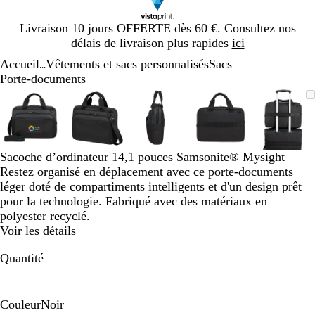
Diapositive
Livraison 10 jours OFFERTE dès 60 €. Consultez nos
1
délais de livraison plus rapides
ici
sur
Accueil
Vêtements et sacs personnalisés
Sacs
1
...
Porte-documents
Diapositive
Image
Zoom
Utilisez
Cliquez
Image
Zoom
Utilisez
Cliquez
Image
Zoom
Utilisez
Cliquez
Image
Zoom
Utilisez
Cliquez
Image
Zoom
Utilis
Cliqu
1
zoomable
au
les
pour
zoomable
au
les
pour
zoomable
au
les
pour
zoomable
au
les
pour
zooma
au
les
pour
sur
minimum
touches
développer
minimum
touches
développer
minimum
touches
développer
minimum
touches
développer
mini
touch
dével
5
plus
plus
plus
plus
plus
et
et
et
et
et
Sacoche d’ordinateur 14,1 pouces Samsonite® Mysight
moins
moins
moins
moins
moins
Restez organisé en déplacement avec ce porte-documents
pour
pour
pour
pour
pour
léger doté de compartiments intelligents et d'un design prêt
zoomer
zoomer
zoomer
zoomer
zoome
pour la technologie. Fabriqué avec des matériaux en
et
et
et
et
et
polyester recyclé.
les
les
les
les
les
Voir les détails
touches
touches
touches
touches
touch
fléchées
fléchées
fléchées
fléchées
fléché
Quantité
pour
pour
pour
pour
pour
faire
faire
faire
faire
faire
défiler
défiler
défiler
défiler
défile
Couleur
Noir