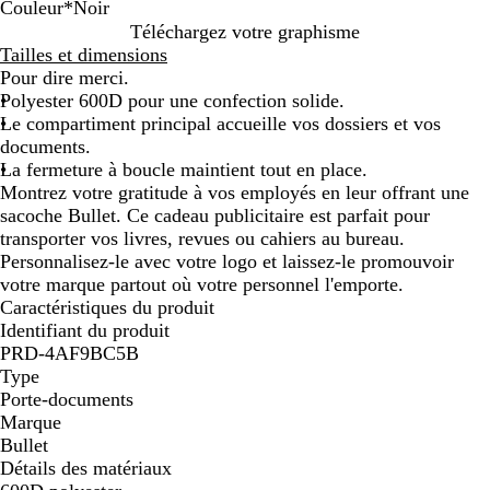
Couleur
*
Noir
N
B
B
Téléchargez votre graphisme
o
l
l
Tailles et dimensions
i
e
e
Pour dire merci.
r
u
u
Polyester 600D pour une confection solide.
m
r
Le compartiment principal accueille vos dossiers et vos
a
o
documents.
r
i
La fermeture à boucle maintient tout en place.
i
Montrez votre gratitude à vos employés en leur offrant une
n
sacoche Bullet. Ce cadeau publicitaire est parfait pour
e
transporter vos livres, revues ou cahiers au bureau.
Personnalisez-le avec votre logo et laissez-le promouvoir
votre marque partout où votre personnel l'emporte.
Caractéristiques du produit
Identifiant du produit
PRD-4AF9BC5B
Type
Porte-documents
Marque
Bullet
Détails des matériaux