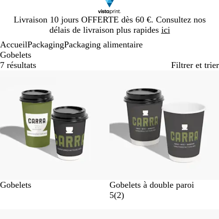
Diapositive
Livraison 10 jours OFFERTE dès 60 €. Consultez nos
1
délais de livraison plus rapides
ici
sur
Accueil
Packaging
Packaging alimentaire
1
Gobelets
7 résultats
Filtrer et trier
Best-seller
B
B
Gobelets
Gobelets à double paroi
l
l
a
5
(
2
)
a
a
v
Best-seller
n
n
i