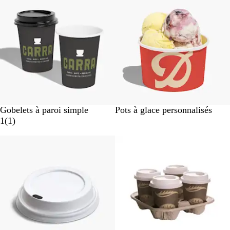
c
c
s
B
B
Gobelets à paroi simple
Pots à glace personnalisés
l
A
l
1
(
1
)
a
v
a
n
i
n
c
s
c