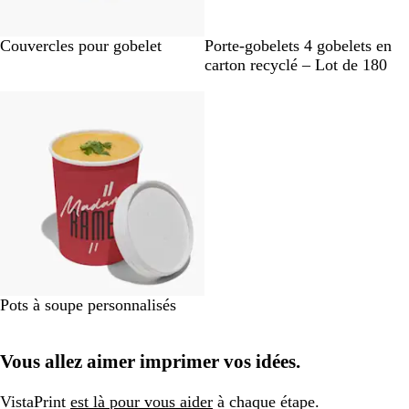
#
B
M
Couvercles pour gobelet
Porte-gobelets 4 gobelets en
0
l
a
carton recyclé – Lot de 180
0
a
r
En rupture de stock
0
n
r
0
c
o
0
n
0
B
Pots à soupe personnalisés
l
a
Vous allez aimer imprimer vos idées.
n
c
VistaPrint
est là pour vous aider
à chaque étape.