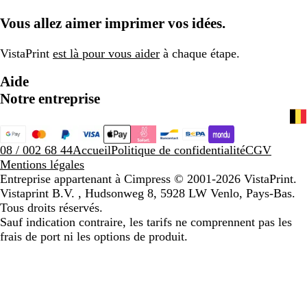
4
s
Vous allez aimer imprimer vos idées.
e
4
VistaPrint
est là pour vous aider
à chaque étape.
Aide
Notre entreprise
08 / 002 68 44
Accueil
Politique de confidentialité
CGV
Mentions légales
Entreprise appartenant à Cimpress
© 2001-2026 VistaPrint.
Vistaprint B.V. , Hudsonweg 8, 5928 LW Venlo, Pays-Bas.
Tous droits réservés.
Sauf indication contraire, les tarifs ne comprennent pas les
frais de port ni les options de produit.