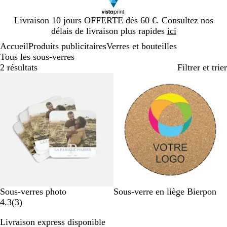
Diapositive
Livraison 10 jours OFFERTE dès 60 €. Consultez nos
1
délais de livraison plus rapides
ici
sur
Accueil
Produits publicitaires
Verres et bouteilles
1
Tous les sous-verres
2 résultats
Filtrer et trier
Best-seller
#
B
Sous-verres photo
Sous-verre en liège Bierpon
e
a
o
4.3
(
3
)
4
v
i
Livraison express disponible
e
i
s